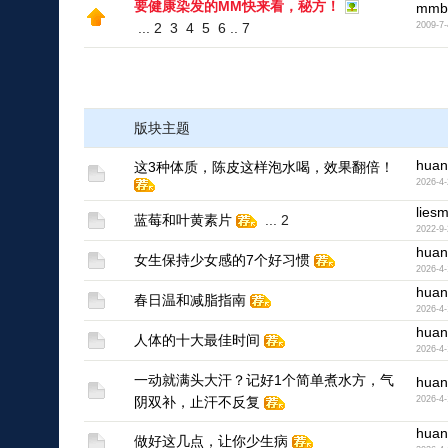
要健康染发的MM快来看，秘方！
mmb
...
2
3
4
5
6
..
7
2009-7-
版块主题
huan
这3种体质，陈皮这样泡水喝，效果翻倍！
2026-4-
liesm
蓝莓和叶黄素片
...
2
2022-9-
huan
女生保持少女感的7个好习惯
2026-4-
huan
春日温和减脂指南
2026-4-
huan
人体的十大最佳时间
2026-4-
一动就满头大汗？记好1个简单煮水方，气
huan
阴双补，止汗不反复
2026-4-
huan
做好这几点，让你少生病