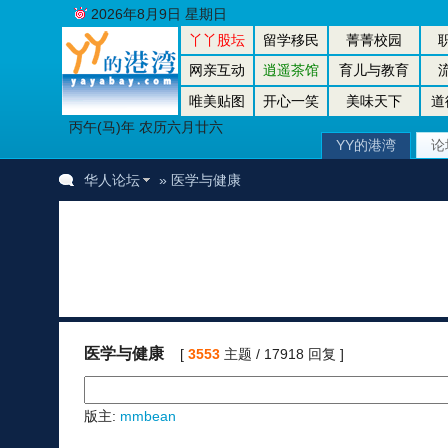
2026年8月9日 星期日
丫丫股坛
留学移民
菁菁校园
网亲互动
逍遥茶馆
育儿与教育
唯美贴图
开心一笑
美味天下
道
丙午(马)年 农历六月廿六
YY的港湾
论
华人论坛
» 医学与健康
医学与健康
[
3553
主题 / 17918 回复 ]
版主:
mmbean