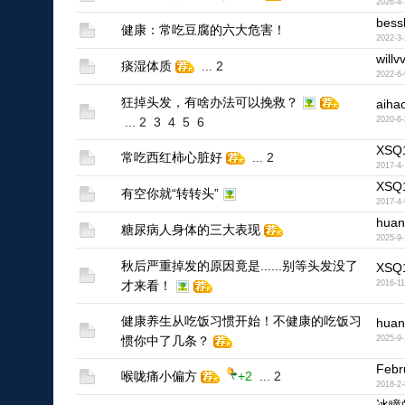
2026-4-
bess
健康：常吃豆腐的六大危害！
2022-3-
willv
痰湿体质
...
2
2022-6-
狂掉头发，有啥办法可以挽救？
aiha
...
2
3
4
5
6
2020-6-
XSQ
常吃西红柿心脏好
...
2
2017-4-
XSQ
有空你就“转转头”
2017-4-
huan
糖尿病人身体的三大表现
2025-9-
秋后严重掉发的原因竟是......别等头发没了
XSQ
才来看！
2016-11
健康养生从吃饭习惯开始！不健康的吃饭习
huan
惯你中了几条？
2025-9-
Febr
喉咙痛小偏方
+2
...
2
2018-2-