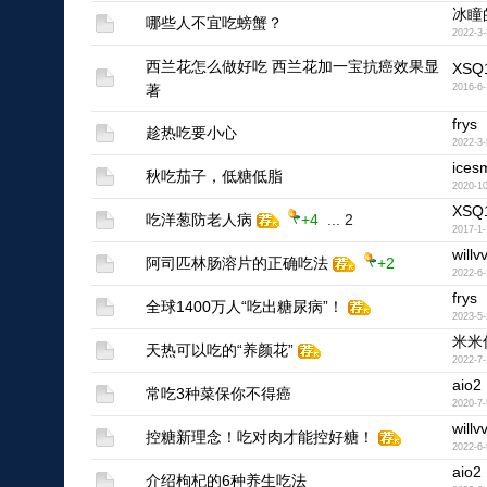
冰瞳
哪些人不宜吃螃蟹？
2022-3-
西兰花怎么做好吃 西兰花加一宝抗癌效果显
XSQ
著
2016-6-
frys
趁热吃要小心
2022-3-
icesm
秋吃茄子，低糖低脂
2020-10
XSQ
吃洋葱防老人病
+4
...
2
2017-1-
willv
阿司匹林肠溶片的正确吃法
+2
2022-6-
frys
全球1400万人“吃出糖尿病”！
2023-5-
米米
天热可以吃的“养颜花”
2022-7-
aio2
常吃3种菜保你不得癌
2020-7-
willv
控糖新理念！吃对肉才能控好糖！
2022-6-
aio2
介绍枸杞的6种养生吃法