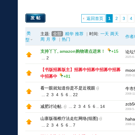
发帖
返回首页
1
2
3
4
类
主题:
全部
精华
推荐
|
时间:
一天
两天
作者
周
月
季
|
热门
型
支持丫丫, amazon购物请点进来！
+15
论坛
...
2
2025-6-
【书版招募版主】招募中招募中招募中招募
moon
中招募中
+81
2020-11
看一眼就知道你是不是近视眼
牛市
...
2
3
4
5
6
..
22
2008-11
zcb5
减肥讨论帖.
...
2
3
4
5
6
..
14
2009-5-
山寨版颈椎疗法走红网络(组图)
haha
...
2
3
4
5
6
..
7
2008-11