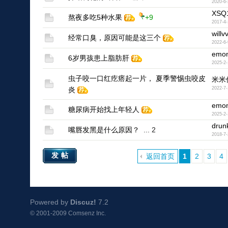
2020-6-
XSQ
熬夜多吃5种水果
+9
2017-4-
willv
经常口臭，原因可能是这三个
2022-6-
emon
6岁男孩患上脂肪肝
2025-2-
虫子咬一口红疙瘩起一片， 夏季警惕虫咬皮
米米
炎
2022-7-
emon
糖尿病开始找上年轻人
2025-2-
drun
嘴唇发黑是什么原因？
...
2
2018-7-
发帖
返回首页
1
2
3
4
Powered by
Discuz!
7.2
© 2001-2009
Comsenz Inc.