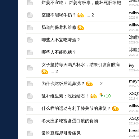
冰瞳
烂姜不宜吃： 烂姜有极毒，能坏死肝细胞
2022-3-
willv
空腹不能喝牛奶？
...
2
2022-6-
willv
肠道的保养和维修
2022-8-
冰瞳
哪些人不宜吃啤酒？
2022-3-
冰瞳
哪些人不能吃糖？
2022-3-
女子坚持每天喝八杯水，结果引发盲眼病
ivy
...
2
2022-4-
may
为什么吃饭后流鼻涕？
...
2
2022-7-
XSQ
乱补维生素：吃出结石！
+10
2017-4-
willv
什么样的运动有利于膝关节的康复？
2022-6-
XSQ
冬天应多吃富含蛋白质的食物
2017-2-
bess
常吃豆腐易引发痛风
2021-11