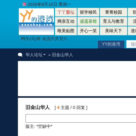
2026年8月10日 星期一
丫丫股坛
留学移民
菁菁校园
网亲互动
逍遥茶馆
育儿与教育
唯美贴图
开心一笑
美味天下
道
丙午(马)年 农历六月廿八
YY的港湾
论
华人论坛
» 旧金山华人
旧金山华人
[
4
主题 / 0 回复 ]
版主: *空缺中*