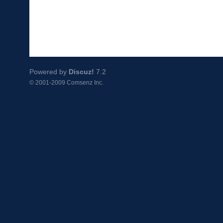
Powered by
Discuz!
7.2
© 2001-2009
Comsenz Inc.