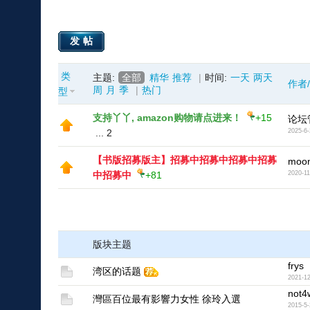
发帖
类
主题:
全部
精华
推荐
|
时间:
一天
两天
作者
周
月
季
|
热门
型
支持丫丫, amazon购物请点进来！
+15
论坛
...
2
2025-6-
【书版招募版主】招募中招募中招募中招募
moon
中招募中
+81
2020-11
版块主题
frys
湾区的话题
2021-12
not4
灣區百位最有影響力女性 徐玲入選
2015-5-