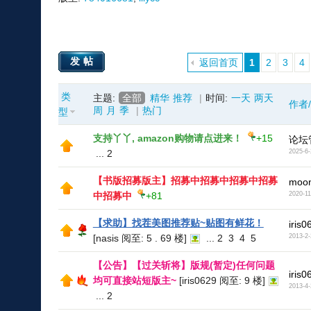
发帖
返回首页
1
2
3
4
类
主题:
全部
精华
推荐
|
时间:
一天
两天
作者
周
月
季
|
热门
型
支持丫丫, amazon购物请点进来！
+15
论坛
...
2
2025-6-
【书版招募版主】招募中招募中招募中招募
moon
中招募中
+81
2020-11
【求助】找茬美图推荐贴~贴图有鲜花！
iris0
[nasis 阅至: 5 . 69 楼]
...
2
3
4
5
2013-2-
【公告】【过关斩将】版规(暂定)任何问题
iris0
均可直接站短版主~
[iris0629 阅至: 9 楼]
2013-4-
...
2