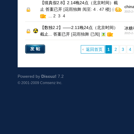
【猜真假2.8】2.14晚24点（北京时间）截
chin
止 答案已开
[花雨独舞 阅至: 4 . 47 楼]
2015-2-
...
2
3
4
【数独2.2】——2.11晚24点（北京时间）
冰糖
截止... 答案已开
[花雨独舞 已阅]
2015-2-
发帖
返回首页
1
2
3
4
Powered by
Discuz!
7.2
© 2001-2009
Comsenz Inc.