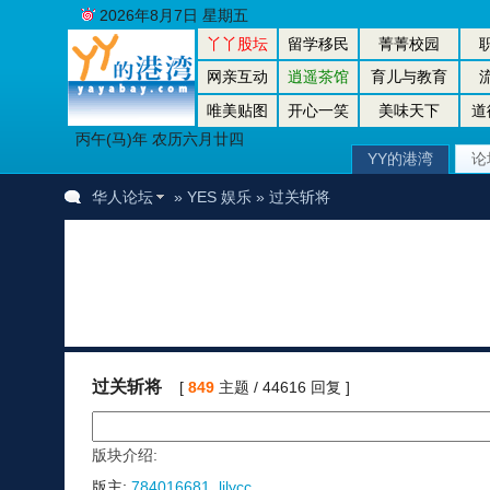
2026年8月7日 星期五
丫丫股坛
留学移民
菁菁校园
网亲互动
逍遥茶馆
育儿与教育
唯美贴图
开心一笑
美味天下
道
丙午(马)年 农历六月廿四
YY的港湾
论
华人论坛
»
YES 娱乐
» 过关斩将
过关斩将
[
849
主题 / 44616 回复 ]
版块介绍:
版主:
784016681
,
lilycc