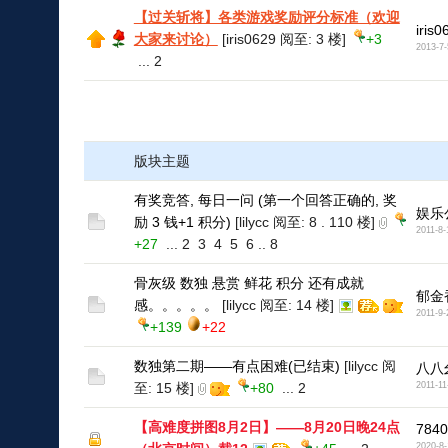
【过关斩将】各类游戏奖励评分标准（欢迎
iris0
大家来讨论）
[iris0629 阅至: 3 楼]
+3
2013-7-
...
2
版块主题
有奖竞答, 每日一问 (第一个回答正确的, 奖
娱乐
励 3 钱+1 积分)
[lilycc 阅至: 8 . 110 楼]
2011-8-
+27
...
2
3
4
5
6
..
8
骨灰级 数独 悬赏 鲜花 积分 还有成就
郁金
感。。。。。
[lilycc 阅至: 14 楼]
2011-9-
+139
+22
数独第二期——有点困难(已结束)
[lilycc 阅
八八
至: 15 楼]
+80
...
2
2011-11
【高难度拼图8月2日】——8月20日晚24点
7840
2020-8-