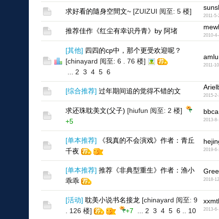
suns
求好看的隨身空間文~
[ZUIZUI 阅至: 5 楼]
2011-5-
mew
推荐佳作《红尘有幸识丹青》by 阿堵
2010-4-
[
其他
]
四四的cp中，那个更受欢迎呢？
amlu
[chinayard 阅至: 6 . 76 楼]
2011-10
...
2
3
4
5
6
Arie
[
综合推荐
]
过年期间追的觉得不错的文
2015-2-
求还珠耽美文(父子)
[hiufun 阅至: 2 楼]
bbca
+5
2013-8-
[
单本推荐
]
《我真的不会演戏》作者：青丘
heji
千夜
2019-6-
[
单本推荐
]
推荐《非典型重生》作者：渔小
Gree
乖乖
2018-12
[
活动
]
耽美小说书名接龙
[chinayard 阅至: 9
xxmt
. 126 楼]
+7
...
2
3
4
5
6
..
10
2013-6-