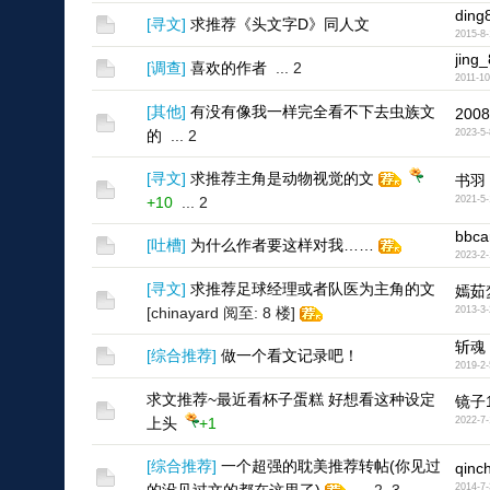
ding
[
寻文
]
求推荐《头文字D》同人文
2015-8-
jing
[
调查
]
喜欢的作者
...
2
2011-10
[
其他
]
有没有像我一样完全看不下去虫族文
2008
的
...
2
2023-5-
[
寻文
]
求推荐主角是动物视觉的文
书羽
+10
...
2
2021-5-
bbca
[
吐槽
]
为什么作者要这样对我……
2023-2-
[
寻文
]
求推荐足球经理或者队医为主角的文
嫣茹
[chinayard 阅至: 8 楼]
2013-3-
斩魂
[
综合推荐
]
做一个看文记录吧！
2019-2-
求文推荐~最近看杯子蛋糕 好想看这种设定
镜子1
上头
+1
2022-7-
[
综合推荐
]
一个超强的耽美推荐转帖(你见过
qinc
2014-7-