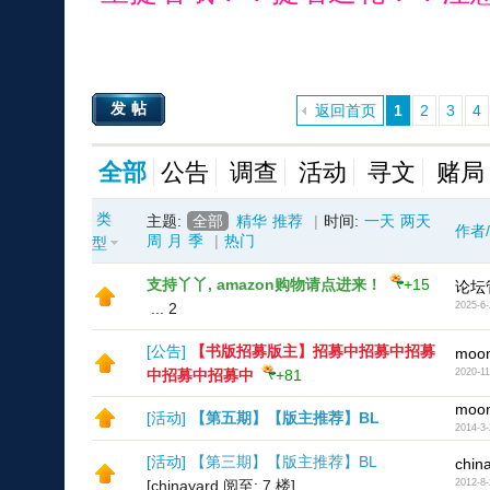
发帖
返回首页
1
2
3
4
全部
公告
调查
活动
寻文
赌局
类
主题:
全部
精华
推荐
|
时间:
一天
两天
作者
周
月
季
|
热门
型
支持丫丫, amazon购物请点进来！
+15
论坛
...
2
2025-6-
[
公告
]
【书版招募版主】招募中招募中招募
moon
中招募中招募中
+81
2020-11
moon
[
活动
]
【第五期】【版主推荐】BL
2014-3-
[
活动
]
【第三期】【版主推荐】BL
chin
[chinayard 阅至: 7 楼]
2012-8-