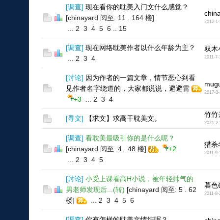
[
调查
]
现在看你的耽美入门文什么感觉？
chin
[chinayard 阅至: 11 . 164 楼]
2012-1-
...
2
3
4
5
6
..
15
[
调查
]
现在网络耽美作者以什么年龄为主？
双木
...
2
3
4
2011-7-
[
讨论
]
因为作者的一篇文章，情节恶心到看
mug
见作者名字绕道的，大家都说说，避避雷
2017-3-
+3
...
2
3
4
竹竹
[
寻文
]
【求文】求高干耽美文。
2021-2-
[
调查
]
看耽美最吸引你的是什么呢？
猎杀
[chinayard 阅至: 4 . 48 楼]
+2
2011-9-
...
2
3
4
5
[
讨论
]
小受上课看高H小说，被年轻帅气的
暮色
男老师发现后...(转)
[chinayard 阅至: 5 . 62
2011-8-
楼]
...
2
3
4
5
6
[
调查
]
你有怎样的耽美文情结呢？