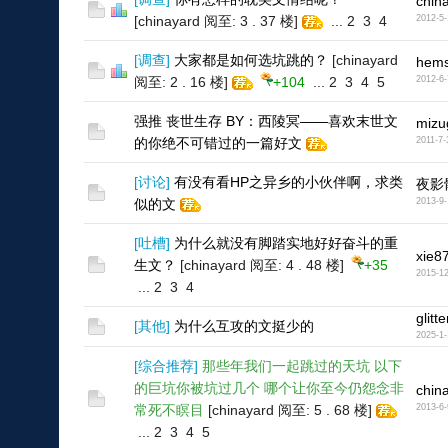
chin
[chinayard 阅至: 3 . 37 楼]
...
2
3
4
2012-5-
[
调查
]
大家都是如何选坑跳的？
[chinayard
hems
阅至: 2 . 16 楼]
+104
...
2
3
4
5
2012-6-
强推 丧世生存 BY：西陵冥——喜欢末世文
mizu
的你绝不可错过的一篇好文
2011-7-
[
讨论
]
有没有看HP之异乡的小伙伴啊，求类
夜影
似的文
2013-9-
[
吐槽
]
为什么就没有脚踏实地好好奋斗的重
xie8
生文？
[chinayard 阅至: 4 . 48 楼]
+35
2015-12
...
2
3
4
glitt
[
其他
]
为什么互攻的文挺少的
2025-1-
[
综合推荐
]
那些年我们一起跳过的天坑 以下
的巨坑你被坑过几个 哪个让你至今仍怨念非
chin
常死不瞑目
[chinayard 阅至: 5 . 68 楼]
2013-6-
...
2
3
4
5