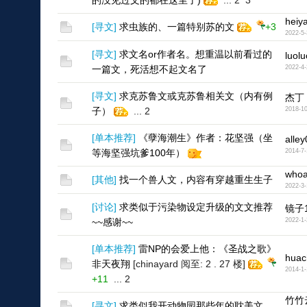
的没见过文的都在这里了)
...
2
3
heiy
[
寻文
]
求虫族的、一篇特别苏的文
+3
2022-5-
[
寻文
]
求文名or作者名。想重温以前看过的
luol
一篇文，死活想不起文名了
2022-4-
[
寻文
]
求克苏鲁文或克苏鲁相关文（内有例
杰丁
子）
...
2
2018-10
[
单本推荐
]
《孽海潮生》作者：花坚强（坐
alle
等海坚强坑爹100年）
2014-7-
whoa
[
其他
]
找一个兽人文，内容有穿越重生生子
2022-3-
[
讨论
]
求类似于污染物设定升级的文文推荐
镜子1
~~感谢~~
2022-1-
[
单本推荐
]
雷NP的会爱上他：《圣战之歌》
huac
非天夜翔
[chinayard 阅至: 2 . 27 楼]
2014-1-
+11
...
2
竹竹
[
寻文
]
求类似我开动物园那些年的耽美文