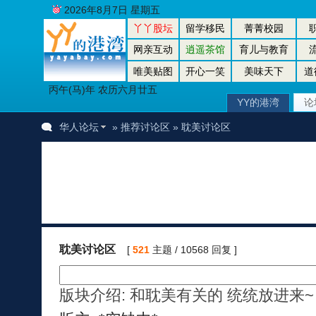
2026年8月7日 星期五
丫丫股坛
留学移民
菁菁校园
网亲互动
逍遥茶馆
育儿与教育
唯美贴图
开心一笑
美味天下
道
丙午(马)年 农历六月廿五
YY的港湾
论
华人论坛
»
推荐讨论区
» 耽美讨论区
耽美讨论区
[
521
主题 / 10568 回复 ]
版块介绍: 和耽美有关的 统统放进来~