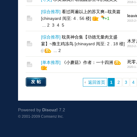
2018-1-
[
综合推荐
]
看过两遍以上的苏又爽--耽美篇
leav
[chinayard 阅至: 4 . 56 楼]
+1
2015-2-
...
2
3
4
5
[
综合推荐
]
耽美神合集【功德无量肉文盛
木牙
宴】~撸主鸡冻鸟
[chinayard 阅至: 2 . 18 楼]
2013-2-
...
2
死零
[
单本推荐
]
《小蘑菇》作者：一十四洲
2020-1-
发帖
返回首页
1
2
3
4
Powered by
Discuz!
7.2
© 2001-2009
Comsenz Inc.