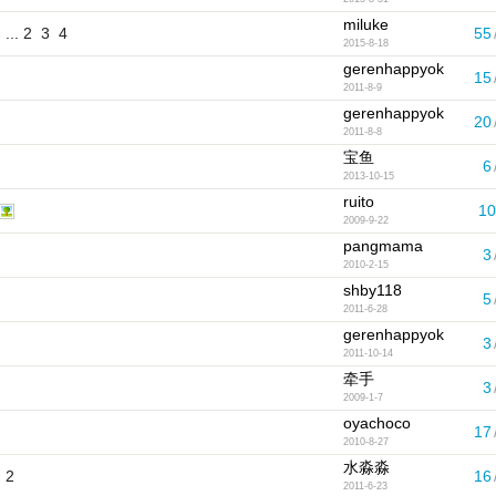
miluke
...
2
3
4
55
2015-8-18
gerenhappyok
15
2011-8-9
gerenhappyok
20
2011-8-8
宝鱼
6
2013-10-15
ruito
10
2009-9-22
pangmama
3
2010-2-15
shby118
5
2011-6-28
gerenhappyok
3
2011-10-14
牵手
3
2009-1-7
oyachoco
17
2010-8-27
水淼淼
.
2
16
2011-6-23