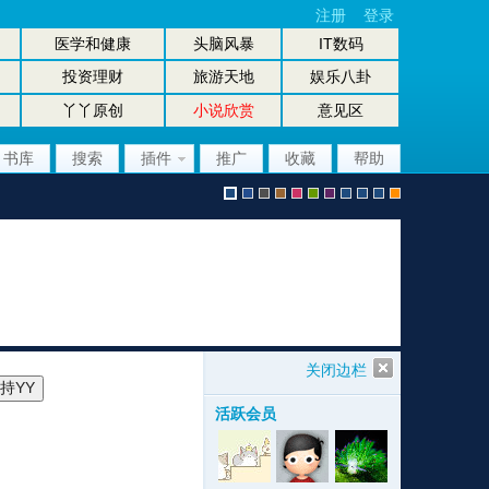
注册
登录
医学和健康
头脑风暴
IT数码
投资理财
旅游天地
娱乐八卦
丫丫原创
小说欣赏
意见区
书库
搜索
插件
推广
收藏
帮助
默
b
g
b
p
g
p
股
放
股
手
认
l
r
r
i
r
u
坛
大
坛
机
关闭边栏
活跃会员
风
u
a
o
n
e
r
风
镜
办
版