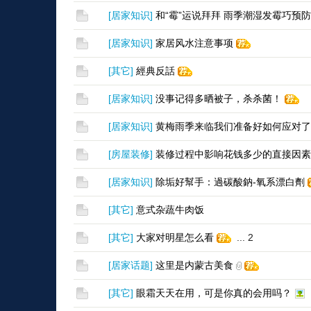
[
居家知识
]
和“霉”运说拜拜 雨季潮湿发霉巧预防
[
居家知识
]
家居风水注意事项
[
其它
]
經典反話
[
居家知识
]
没事记得多晒被子，杀杀菌！
[
居家知识
]
黄梅雨季来临我们准备好如何应对了
[
房屋装修
]
装修过程中影响花钱多少的直接因素
[
居家知识
]
除垢好幫手：過碳酸鈉-氧系漂白劑
[
其它
]
意式杂蔬牛肉饭
[
其它
]
大家对明星怎么看
...
2
[
居家话题
]
这里是内蒙古美食
[
其它
]
眼霜天天在用，可是你真的会用吗？