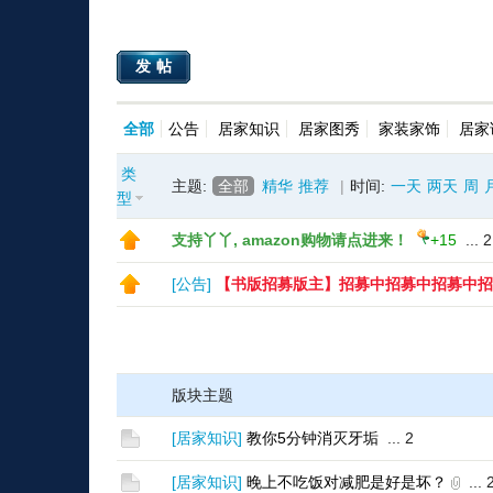
发帖
全部
公告
居家知识
居家图秀
家装家饰
居家
类
主题:
全部
精华
推荐
|
时间:
一天
两天
周
型
支持丫丫, amazon购物请点进来！
+15
...
2
[
公告
]
【书版招募版主】招募中招募中招募中招
版块主题
[
居家知识
]
教你5分钟消灭牙垢
...
2
[
居家知识
]
晚上不吃饭对减肥是好是坏？
...