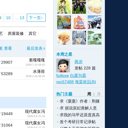
9
10
... 13
下一页
格
e
y
w
k
e
p
格
版
公
艺
房屋装修
其它
复
查看
最后发表
n
n
l
室
本周之星
葱嘎嘎嘎
两岸
/
29907
2026-7-10 09:45
发帖 228 篇
水薄荷
/
53289
fujilove
白露为霜
2026-2-16 06:20
e
版
ren57488
海棠依旧JN
热门主题
周
|
月
求《粟粟》作者：荆棘
求 据说宸妃善解人意
现代腐女冯
/
19449
求我的马甲还原度真高
2026-5-6 21:34
发个考研日常记录帖
现代腐女冯
/
31064
2026-5-6 21:32