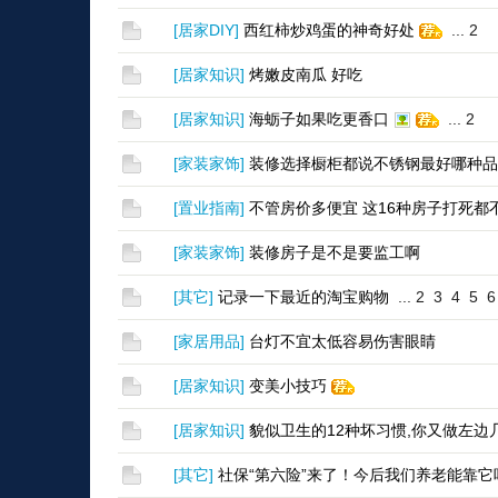
[
居家DIY
]
西红柿炒鸡蛋的神奇好处
...
2
[
居家知识
]
烤嫩皮南瓜 好吃
[
居家知识
]
海蛎子如果吃更香口
...
2
[
家装家饰
]
装修选择橱柜都说不锈钢最好哪种品
[
置业指南
]
不管房价多便宜 这16种房子打死都不
[
家装家饰
]
装修房子是不是要监工啊
[
其它
]
记录一下最近的淘宝购物
...
2
3
4
5
6
[
家居用品
]
台灯不宜太低容易伤害眼睛
[
居家知识
]
变美小技巧
[
居家知识
]
貌似卫生的12种坏习惯,你又做左边
[
其它
]
社保“第六险”来了！今后我们养老能靠它