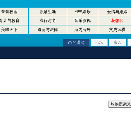
菁菁校园
职场生涯
YES娱乐
爱情与婚姻
育儿与教育
流行时尚
音乐影视
花想容
美味天下
道德与法律
海内海外
文史纵横
YY的港湾
论坛
家园