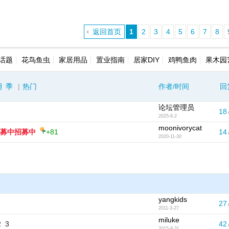
返回首页
1
2
3
4
5
6
7
8
话题
花鸟鱼虫
家居用品
置业指南
居家DIY
鸡鸭鱼肉
果木园
月
季
|
热门
作者/时间
回
论坛管理员
18
2025-6-2
moonivorycat
募中招募中
+81
14
2020-11-30
yangkids
27
2011-3-27
miluke
2
3
42
2015-8-31