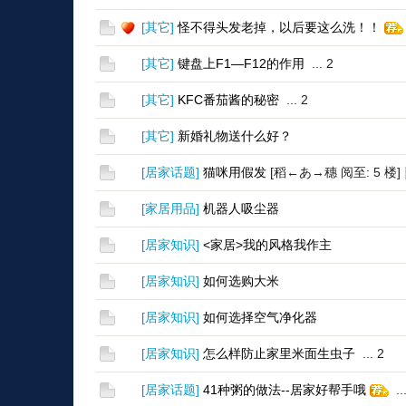
[
其它
]
怪不得头发老掉，以后要这么洗！！
[
其它
]
键盘上F1—F12的作用
...
2
[
其它
]
KFC番茄酱的秘密
...
2
[
其它
]
新婚礼物送什么好？
[
居家话题
]
猫咪用假发
[稻←あ→穗 阅至: 5 楼]
[
家居用品
]
机器人吸尘器
[
居家知识
]
<家居>我的风格我作主
[
居家知识
]
如何选购大米
[
居家知识
]
如何选择空气净化器
[
居家知识
]
怎么样防止家里米面生虫子
...
2
[
居家话题
]
41种粥的做法--居家好帮手哦
..