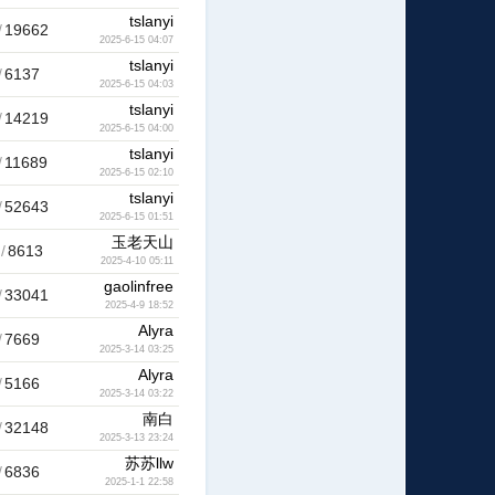
tslanyi
/
19662
2025-6-15 04:07
tslanyi
/
6137
2025-6-15 04:03
tslanyi
/
14219
2025-6-15 04:00
tslanyi
/
11689
2025-6-15 02:10
tslanyi
/
52643
2025-6-15 01:51
玉老天山
/
8613
2025-4-10 05:11
gaolinfree
/
33041
2025-4-9 18:52
Alyra
/
7669
2025-3-14 03:25
Alyra
/
5166
2025-3-14 03:22
南白
/
32148
2025-3-13 23:24
苏苏llw
/
6836
2025-1-1 22:58