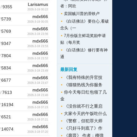
Larisamus
者：阿欣
/
9355
2026-3-19 00:22
卖国贼川普的滑铁卢
mdx666
/
5739
《白话佛法》要住心,看破
2026-3-19 00:05
念头（一
mdx666
/
5769
2026-3-18 23:56
7月份版主鲜花奖励申请
mdx666
贴（每月奖
/
9347
2026-3-18 23:53
《白话佛法》修行要有神
mdx666
/
7804
通
2026-3-18 23:52
mdx666
/
5834
最新回复
2026-3-18 23:49
《我有特殊的升官技
mdx666
/
6677
2026-3-18 23:47
《猫猫热线为你服务
mdx666
你今天每日红包领了几
/
7613
2026-3-18 23:46
金
mdx666
/
16194
《没你就不行之重启
2026-3-18 07:23
大家今天的午饭吃什么
mdx666
/
6521
2026-3-18 07:21
《警察，但犯罪大师
mdx666
《只好斗到底了》作
/
14074
2026-3-18 07:20
《廓晋》 作者：榴弹