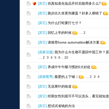
[
其它
]
你真知道化妆品开封后能用多久么?
[
其它
]
跑步比久坐更伤膝盖？好多人都错了
[
其它
]
为什么打蛇要打七寸？
[
其它
]
回忆上学的时候
...
2
[
其它
]
请推荐home automatiton解决方案
[
居家话题
]
我为什么今生都不愿回中国工作？原
...
2
3
4
5
6
..
10
[
其它
]
养成中午午睡习惯的5大好处
[
居家图秀
]
最爱的上下铺
...
2
3
4
[
其它
]
无花果叶的味道
[
其它
]
经期女性到底可不可以洗头，看完就知道
[
其它
]
想试试省钱的办法