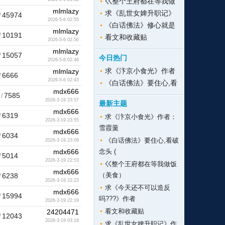
巜整个王府都在等我做
mlmlazy
求《乱世女婢升职记》
/
45974
2026-5-6 02:55
《白话佛法》修心就是
mlmlazy
/
10191
看文和收藏贴
2026-5-6 02:50
mlmlazy
/
15057
今日热门
2026-5-6 02:46
求《汴京小食光》作者
mlmlazy
/
6666
2026-5-6 02:43
《白话佛法》要住心,看
mdx666
/
7585
2026-3-19 23:57
最新主题
mdx666
/
6319
求《汴京小食光》作者：
2026-3-19 23:55
雪霞羹
mdx666
/
6034
《白话佛法》要住心,看破
2026-3-19 23:09
mdx666
念头 (
/
5014
2026-3-19 22:53
巜整个王府都在等我做饭
mdx666
（美食）
/
6238
2026-3-19 22:23
求《今天还不可以造反
mdx666
/
15994
吗???》作者
2026-3-19 22:19
看文和收藏贴
24204471
/
12043
2026-3-19 03:18
求《乱世女婢升职记》作