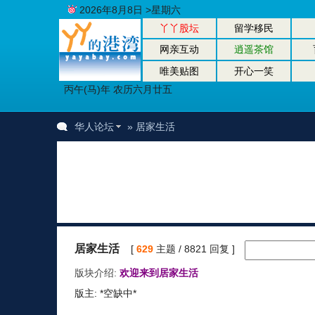
2026年8月8日 >星期六
丫丫股坛
留学移民
网亲互动
逍遥茶馆
唯美贴图
开心一笑
丙午(马)年 农历六月廿五
华人论坛
» 居家生活
居家生活
[
629
主题 / 8821 回复 ]
版块介绍:
欢迎来到居家生活
版主: *空缺中*