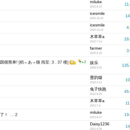
miluke
11
2015-8-13
icesmile
14
2020-10-24
icesmile
4
2020-10-24
木草草a
18
2022-7-14
farmer
3
2025-9-18
因很简单!
[稻←あ→穗 阅至: 3 . 37 楼]
+7
娱乐
135
2009-5-20
墨韵烟
10
2020-3-12
兔子快跑
45
2012-9-29
木草草a
11
2022-7-4
miluke
了！
...
2
19
2015-8-27
Daisy1236
14
2021-4-28