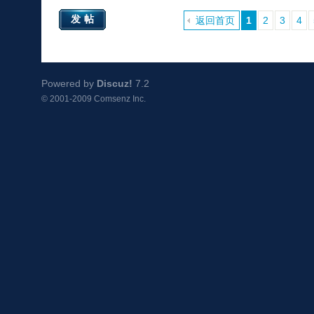
发帖
返回首页
1
2
3
4
Powered by
Discuz!
7.2
© 2001-2009
Comsenz Inc.