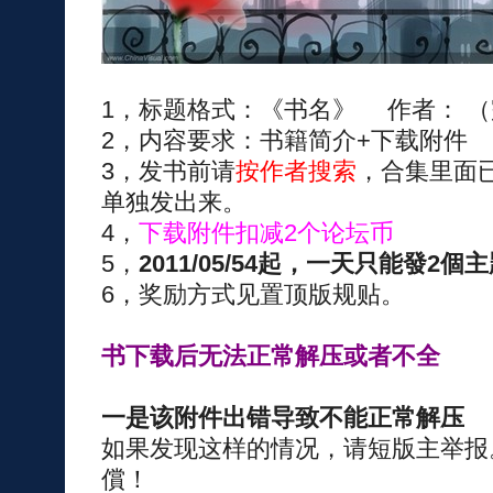
1，标题格式：《书名》 作者： （
2，内容要求：书籍简介+下载附件
3，发书前请
按作者搜索
，合集里面
单独发出来。
4，
下载附件扣减2个论坛币
5，
2011/05/54起，一天只能發2
6，奖励方式见置顶版规贴。
书下载后无法正常解压或者不全
一是该附件出错导致不能正常解压
如果发现这样的情况，请短版主举报
償！