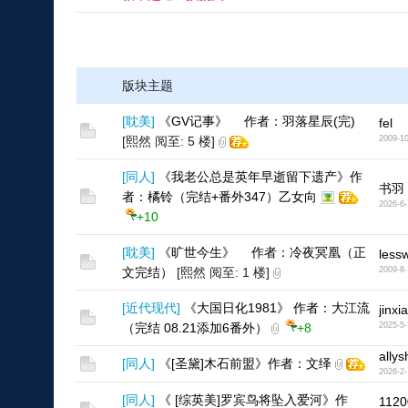
版块主题
[
耽美
]
《GV记事》 作者：羽落星辰(完)
fel
[熙然 阅至: 5 楼]
2009-10
[
同人
]
《我老公总是英年早逝留下遗产》作
书羽
者：橘铃（完结+番外347）乙女向
2026-6-
+10
[
耽美
]
《旷世今生》 作者：冷夜冥凰（正
less
文完结）
[熙然 阅至: 1 楼]
2009-8-
[
近代现代
]
《大国日化1981》 作者：大江流
jinx
（完结 08.21添加6番外）
+8
2025-5-
allys
[
同人
]
《[圣黛]木石前盟》作者：文绎
2026-2-
[
同人
]
《 [综英美]罗宾鸟将坠入爱河》作
1120