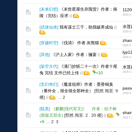
[
未来幻想
]
《末世星屋生存囤货》作者：南
1120
陵（完结）应求
2025-5-
水莲
[
武侠仙侠
]
我有谋士三千，助我破界成仙
2026-3-
zhao
[
穿越时空
]
《伐清》 作者:灰熊猫
2026-3-
lyp1
[
其他
]
《沪上人家》作者：骊宴
2026-3-
[
架空古代
]
《满门抄斩二十一次》作者十尾
水莲
兔 完结 文件已经上传
+10
2026-1-
[
玄幻奇幻
]
《魔道祖师》作者：墨香铜臭
pass
（番外全，很全很全那种全）
[熙然 阅至: 9
2020-3-
楼]
...
2
[
耽美
]
《麒麟[现代军文]》 作者：桔子树
shair
(新版五部全)
[熙然 阅至: 2 . 20 楼]
2011-1-
+9
...
2
3