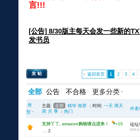
言!!!
[公告] 8/30版主每天会发一些新的
发书员
发帖
返回首页
1
2
3
4
全部
公告
不合格
更多分类
类
主题:
全部
精华
推荐
|
时间:
一天
两天
作者
周
月
季
|
热门
型
支持丫丫, amazon购物请点进来！
+15
论坛
...
2
2025-6-