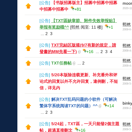
[
公告
]
【书版招募版主】招募中招募中招募
moon
中招募中招募中
+81
2020-11
[
公告
]
【TXT區缺章節、附件失效举报贴】
熙然
举报有奖励哦^^
[熙然 阅至: 11 楼]
+1
2009-6-
...
2
3
[
公告
]
TXT完結区版规(9/7有新的規定，請
熙然
發書的MM先看一下)
+16
...
2
3
4
2009-4-
熙然
[
公告
]
TXT任務帖
...
2
2009-4-
[
公告
]
5/20本版除连载更新、补充番外和评
熙然
论式的回复以外不允许回复，違例刪，不短
2009-5-
信，详见内
[
公告
]
解决TXT乱码问题的小软件（可解决
bink
繁体字系统阅读TXT的问题）^^
+14
2009-2-
...
2
3
[
公告
]
5/24起，TXT區，一天只能發2個主題
熙然
帖，超過直接刪文
+16
2009-5-