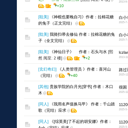
2013-9-
+10
[
耽美
]
《神棍也要晚自习》作者：拉棉花糖
白小
的兔子（正文完结）
2025-7-
[
耽美
]
我骑扫帚去修仙 作者：拉棉花糖的兔
白小
子（全文完结）
2025-7-
[
耽美
]
《神仙日子》 作者：石头与水
[熙
lczl
然 阅至: 2 楼]
+2
2013-11
[
玄幻奇幻
]
《人类管理员 》作者：喜河山
路过
（完结）
+40
2025-12
[
其他
]
贵族学院的白月光[穿书] 作者：木口
很困
木
2025-11
[
同人
]
《我用名声值换马甲》 作者：千山踏
1120
歌（完结）应求
2025-5-
[
同人
]
《[综英美]了不起的胡安娜》作者：
1120
Aak（完结）应求
2025-5-