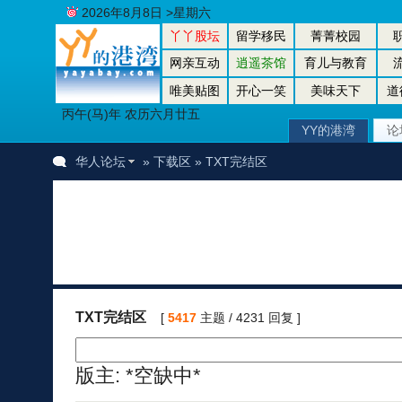
2026年8月8日 >星期六
丫丫股坛
留学移民
菁菁校园
网亲互动
逍遥茶馆
育儿与教育
唯美贴图
开心一笑
美味天下
道
丙午(马)年 农历六月廿五
YY的港湾
论
华人论坛
»
下载区
» TXT完结区
TXT完结区
[
5417
主题 / 4231 回复 ]
版主: *空缺中*