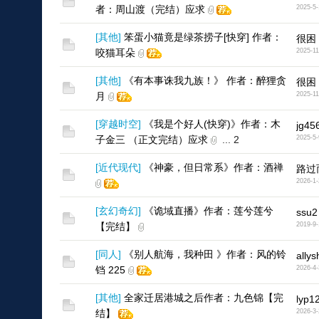
者：周山渡（完结）应求
2025-5-
[
其他
]
笨蛋小猫竟是绿茶捞子[快穿] 作者：
很困
咬猫耳朵
2025-11
[
其他
]
《有本事诛我九族！》 作者：醉狸贪
很困
月
2025-11
[
穿越时空
]
《我是个好人(快穿)》作者：木
jg45
子金三 （正文完结）应求
...
2
2025-5-
[
近代现代
]
《神豪，但日常系》作者：酒禅
路过
2026-1-
[
玄幻奇幻
]
《诡域直播》作者：莲兮莲兮
ssu2
【完结】
2019-9-
[
同人
]
《别人航海，我种田 》作者：风的铃
allys
铛 225
2026-4-
[
其他
]
全家迁居港城之后作者：九色锦【完
lyp1
结】
2026-3-