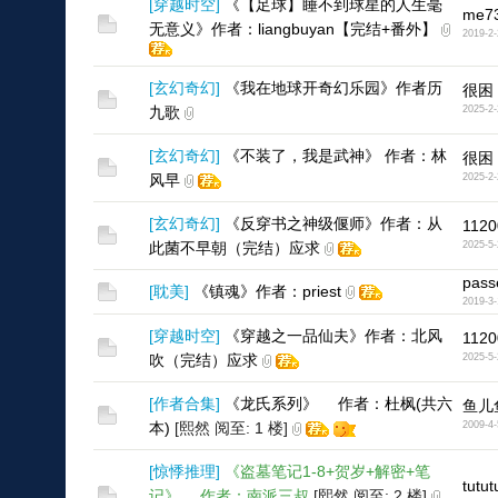
[
穿越时空
]
《【足球】睡不到球星的人生毫
me7
无意义》作者：liangbuyan【完结+番外】
2019-2-
[
玄幻奇幻
]
《我在地球开奇幻乐园》作者历
很困
九歌
2025-2-
[
玄幻奇幻
]
《不装了，我是武神》 作者：林
很困
风早
2025-2-
[
玄幻奇幻
]
《反穿书之神级偃师》作者：从
1120
此菌不早朝（完结）应求
2025-5-
pass
[
耽美
]
《镇魂》作者：priest
2019-3-
[
穿越时空
]
《穿越之一品仙夫》作者：北风
1120
吹（完结）应求
2025-5-
[
作者合集
]
《龙氏系列》 作者：杜枫(共六
鱼儿
本)
[熙然 阅至: 1 楼]
2009-4-
[
惊悸推理
]
《盗墓笔记1-8+贺岁+解密+笔
tutut
记》 作者：南派三叔
[熙然 阅至: 2 楼]