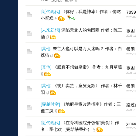
[
近代现代
]
《你好，我是神壕》作者：偷吃
7899
小蛋糕
+5
2025-8-
[
未来幻想
]
深陷天龙人的包围圈 作者：陈三
很困
酒
2025-11
[
其他
]
未亡人也可以是万人迷吗？ 作者：白
很困
荔猫
2025-11
[
其他
]
《朕真不想做皇帝》 作者：九月草莓
很困
2025-11
[
其他
]
《丧尸卖货，童叟无欺》 作者：林千
很困
阳
2025-11
[
穿越时空
]
《地府皇帝改造指南》作者：三
路过
傻二疯
2025-7-
[
近代现代
]
《在骨科医院开饭馆[美食]》作
yinse
者：季七欢（完结缺番外）
2025-7-