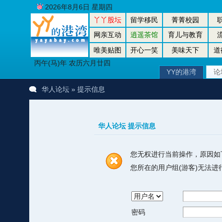
2026年8月6日 星期四
丫丫股坛
留学移民
菁菁校园
网亲互动
逍遥茶馆
育儿与教育
唯美贴图
开心一笑
美味天下
道
丙午(马)年 农历六月廿四
YY的港湾
论
华人论坛
» 提示信息
华人论坛 提示信息
您无权进行当前操作，原因如
您所在的用户组(游客)无法
密码