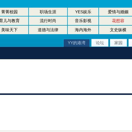
菁菁校园
职场生涯
YES娱乐
爱情与婚姻
育儿与教育
流行时尚
音乐影视
花想容
美味天下
道德与法律
海内海外
文史纵横
YY的港湾
论坛
家园