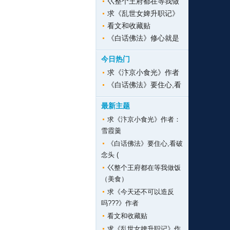
巜整个王府都在等我做
求《乱世女婢升职记》
看文和收藏贴
《白话佛法》修心就是
今日热门
求《汴京小食光》作者
《白话佛法》要住心,看
最新主题
求《汴京小食光》作者：
雪霞羹
《白话佛法》要住心,看破
念头 (
巜整个王府都在等我做饭
（美食）
求《今天还不可以造反
吗???》作者
看文和收藏贴
求《乱世女婢升职记》作