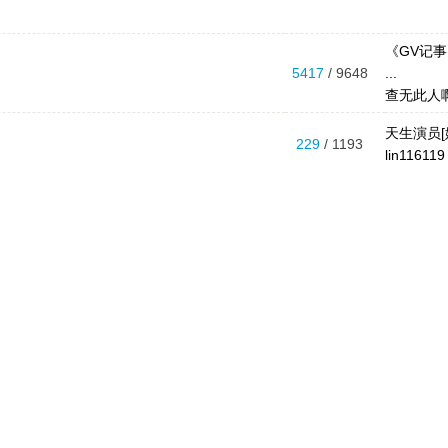
《GV记
5417
/ 9648
...
查无此人
天生演员[
229
/ 1193
lin116119