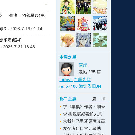
事》 作者：羽落星辰(完
格
e
y
w
k
e
p
格
版
公
啊喂
- 2026-7-19 01:14
娱乐圈]照桥
- 2026-7-31 18:46
n
n
l
室
本周之星
两岸
发帖 235 篇
fujilove
白露为霜
e
版
ren57488
海棠依旧JN
热门主题
周
|
月
求《粟粟》作者：荆棘
求 据说宸妃善解人意
求我的马甲还原度真高
发个考研日常记录帖