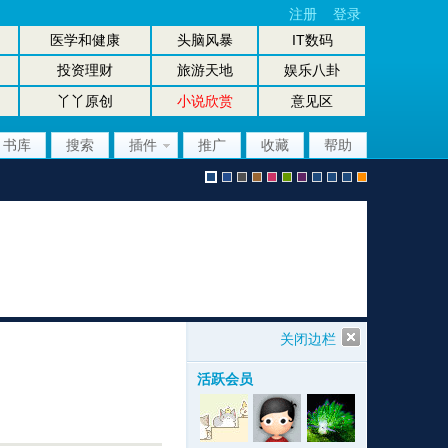
注册
登录
医学和健康
头脑风暴
IT数码
投资理财
旅游天地
娱乐八卦
丫丫原创
小说欣赏
意见区
书库
搜索
插件
推广
收藏
帮助
默
b
g
b
p
g
p
股
放
股
手
认
l
r
r
i
r
u
坛
大
坛
机
关闭边栏
活跃会员
风
u
a
o
n
e
r
风
镜
办
版