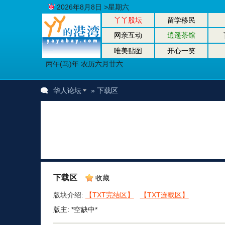
2026年8月8日 >星期六
丫丫股坛
留学移民
网亲互动
逍遥茶馆
唯美贴图
开心一笑
丙午(马)年 农历六月廿六
华人论坛
» 下载区
下载区
收藏
版块介绍:
【TXT完结区】
【TXT连载区】
版主: *空缺中*