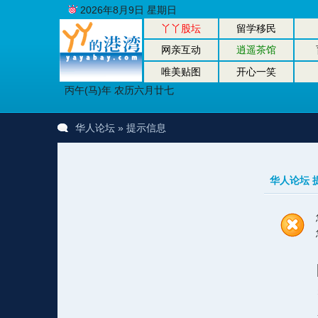
2026年8月9日 星期日
丫丫股坛
留学移民
网亲互动
逍遥茶馆
唯美贴图
开心一笑
丙午(马)年 农历六月廿七
华人论坛
» 提示信息
华人论坛 