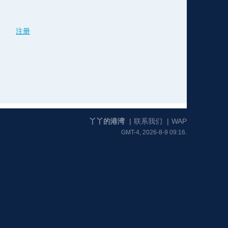
注册
格
e
y
w
k
e
p
格
版
公
n
n
l
室
丫丫的港湾
|
联系我们
|
WAP
GMT-4, 2026-8-9 09:16.
e
版