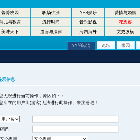
菁菁校园
职场生涯
YES娱乐
爱情与婚姻
育儿与教育
流行时尚
音乐影视
花想容
美味天下
道德与法律
海内海外
文史纵横
YY的港湾
论坛
家园
提示信息
您无权进行当前操作，原因如下：
您所在的用户组(游客)无法进行此操作。来注册吧！
密码
安全提问