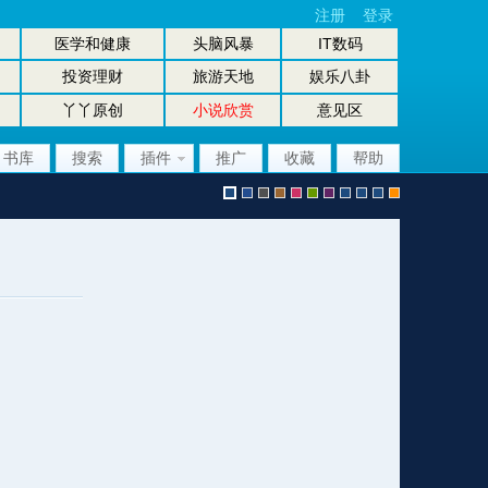
注册
登录
医学和健康
头脑风暴
IT数码
投资理财
旅游天地
娱乐八卦
丫丫原创
小说欣赏
意见区
书库
搜索
插件
推广
收藏
帮助
默
b
g
b
p
g
p
股
放
股
手
认
l
r
r
i
r
u
坛
大
坛
机
风
u
a
o
n
e
r
风
镜
办
版