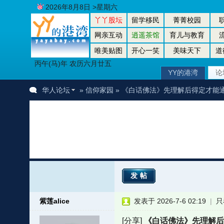
2026年8月8日 >星期六
丫丫股坛
留学移民
菁菁校园
网亲互动
逍遥茶馆
育儿与教育
唯美贴图
开心一笑
美味天下
道
丙午(马)年 农历六月廿五
YY的港湾
论
华人论坛
»
信仰家园
» 《白话佛法》先理解后得定才能
发帖
紫莲alice
发表于 2026-7-6 02:19
|
只
[分享]
《白话佛法》先理解后