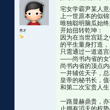
宅女学霸尹某人意
上一世原本的似锦
唯独聪明脑瓜始终
开始扭转乾坤：
秀才
因为在当世宫廷之
的平生量身打造，
只需通过一道道宫
——尚书内省的女
尚书内省的顶点内
一并辅佐天子，总
皇帝的秘书长，值
和第二次宝贵人生
一路显赫鼎贵，亦
止拥有滔天的权势