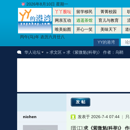
2026年8月10日 星期一
丫丫股坛
留学移民
菁菁校园
网亲互动
逍遥茶馆
育儿与教育
唯美贴图
开心一笑
美味天下
道
丙午(马)年 农历六月廿八
YY的港湾
论
华人论坛
»
求文区
» 求《紫微魁(科举)》 作者：乌鞘
发帖
nichen
发表于 2026-7-4 07:44
|
只
[晋江]
求《紫微魁(科举)》 