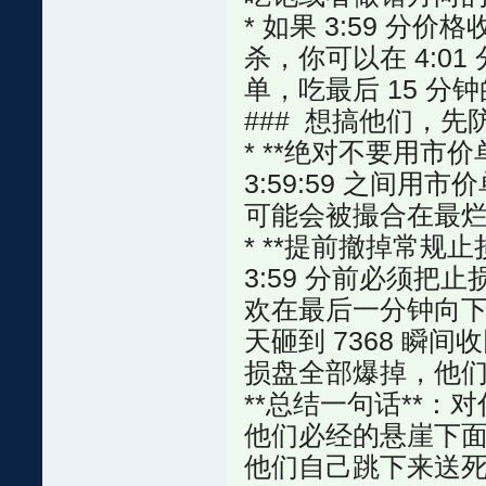
* 如果 3:59 
杀，你可以在 4:0
单，吃最后 15 分
### 想搞他们，
* **绝对不要用市价单（M
3:59:59 之间
可能会被撮合在最烂的
* **提前撤掉常规
3:59 分前必须
欢在最后一分钟向下**“
天砸到 7368 瞬间
损盘全部爆掉，他们
**总结一句话**
他们必经的悬崖下
他们自己跳下来送死