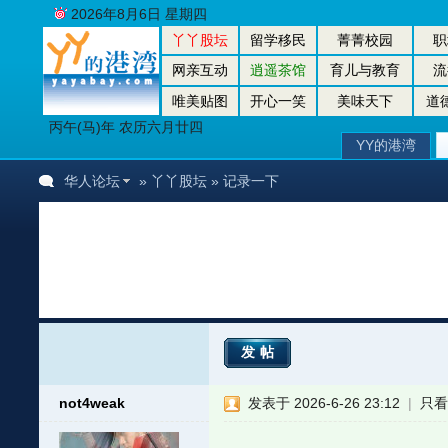
2026年8月6日 星期四
丫丫股坛
留学移民
菁菁校园
职
网亲互动
逍遥茶馆
育儿与教育
流
唯美贴图
开心一笑
美味天下
道
丙午(马)年 农历六月廿四
YY的港湾
华人论坛
»
丫丫股坛
» 记录一下
发帖
not4weak
发表于 2026-6-26 23:12
|
只