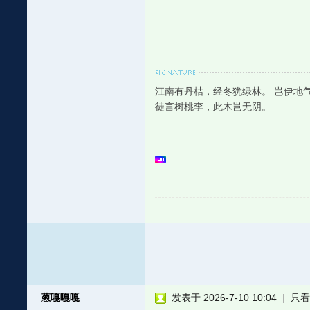
江南有丹桔，经冬犹绿林。 岂伊地
徒言树桃李，此木岂无阴。
葱嘎嘎嘎
发表于 2026-7-10 10:04
|
只