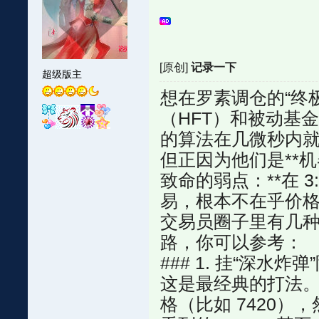
[原创]
记录一下
超级版主
想在罗素调仓的“终
（HFT）和被动基
的算法在几微秒内
但正因为他们是**
致命的弱点：**在 
易，根本不在乎价格
交易员圈子里有几种
路，你可以参考：
### 1. 挂“深水
这是最经典的打法。在 
格（比如 7420