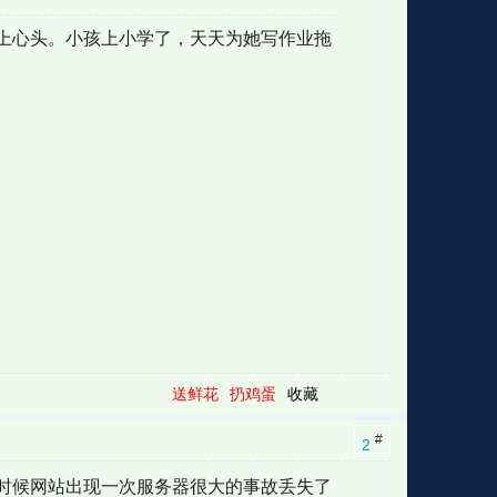
上心头。小孩上小学了，天天为她写作业拖
格
e
y
w
k
e
p
格
版
公
n
n
l
室
e
版
送鲜花
扔鸡蛋
收藏
#
2
时候网站出现一次服务器很大的事故丢失了