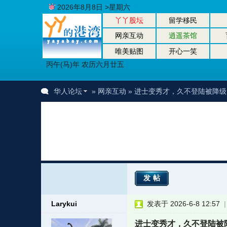
2026年8月8日 >星期六
丫丫股坛
留学移民
网亲互动
逍遥茶馆
唯美贴图
开心一笑
丙午(马)年 农历六月廿五
华人论坛
»
网亲互动
» 进士变秀才，久不登陆被降
发帖
Larykui
发表于 2026-6-8 12:57
进士变秀才，久不登陆被