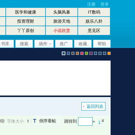
注册
登录
医学和健康
头脑风暴
IT数码
投资理财
旅游天地
娱乐八卦
丫丫原创
小说欣赏
意见区
书库
搜索
插件
推广
收藏
帮助
默
b
g
b
p
g
p
股
放
股
手
认
l
r
r
i
r
u
坛
大
坛
机
返回列表
倒序看帖
打印
字体大小:
跳转到
»
#
1
风
u
a
o
n
e
r
风
镜
办
版