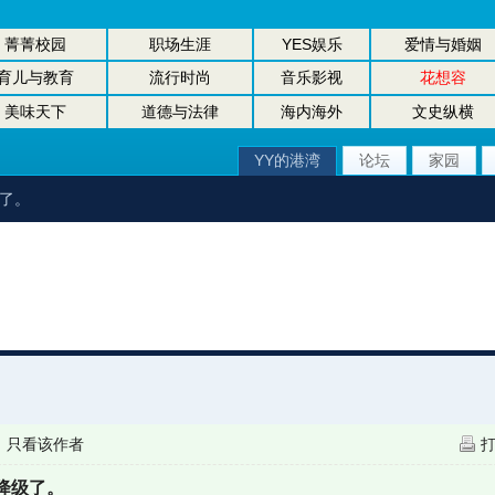
菁菁校园
职场生涯
YES娱乐
爱情与婚姻
育儿与教育
流行时尚
音乐影视
花想容
美味天下
道德与法律
海内海外
文史纵横
YY的港湾
论坛
家园
级了。
|
只看该作者
降级了。