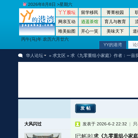
2026年8月8日 >星期六
丫丫股坛
留学移民
菁菁校园
网亲互动
逍遥茶馆
育儿与教育
唯美贴图
开心一笑
美味天下
道
丙午(马)年 农历六月廿六
YY的港湾
论
华人论坛
»
求文区
» 求《九零重组小家庭》作者：一亩
发帖
大风闪过
发表于 2026-6-2 22:32
|
只
[已解决]
求《九零重组小家庭