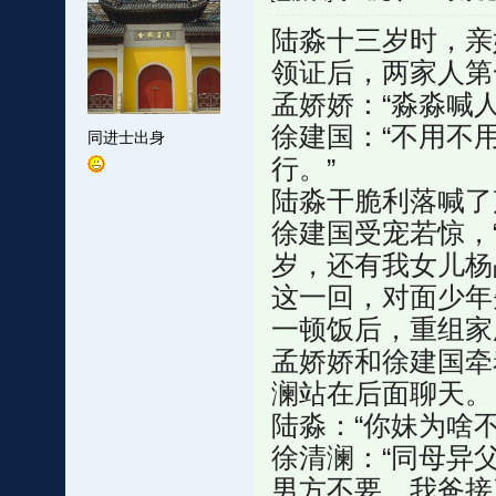
陆淼十三岁时，亲
领证后，两家人第
孟娇娇：“淼淼喊
徐建国：“不用不
同进士出身
行。”
陆淼干脆利落喊了
徐建国受宠若惊，
岁，还有我女儿杨
这一回，对面少年
一顿饭后，重组家
孟娇娇和徐建国牵
澜站在后面聊天。
陆淼：“你妹为啥
徐清澜：“同母异
男方不要，我爸接