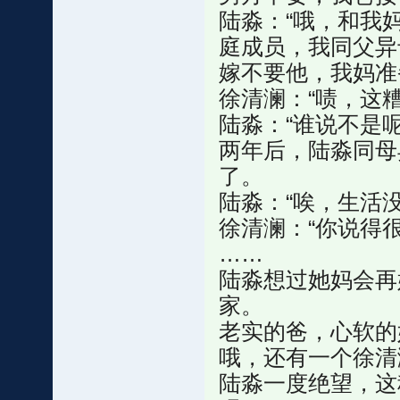
陆淼：“哦，和我
庭成员，我同父异
嫁不要他，我妈准
徐清澜：“啧，这
陆淼：“谁说不是呢
两年后，陆淼同母
了。
陆淼：“唉，生活
徐清澜：“你说得很
……
陆淼想过她妈会再
家。
老实的爸，心软的
哦，还有一个徐清
陆淼一度绝望，这