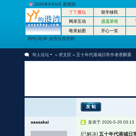
2026年8月6日 星期四
丫丫股坛
留学移民
网亲互动
逍遥茶馆
唯美贴图
开心一笑
丙午(马)年 农历六月廿四
华人论坛
»
求文区
» 五十年代港城日常作者香酥栗
发帖
aaaaakai
发表于 2026-5-20 03:13
[已解决]
五十年代港城日