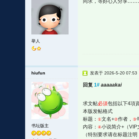
同求，等好心人分享……
举人
hiufun
发表于 2026-5-20 07:53
回复
1#
aaaaakai
求文帖
必須
包括以下4項
本版发帖格式
标题：
文名+
作者，
①
②
③
书坛版主
内容：
小说简介+（VI
④
（特别要求请在标题注明