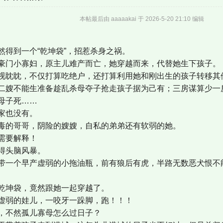
本帖最后由 aaaaakai 于 2026-5-20 21:10 编辑
然得到一个“乾坤袋”，招惹杀身之祸。
豪门小寡妇，原主儿难产而亡，她穿越而来，代替她生下孩子。
视眈眈，不仅打算吃绝户，还打算利用她和刚出生的孩子转移其
二嫂不能生准备趁乱杀母夺子抢走孩子据为己有；三房谋算少一
母子死……
家也没有。
毒的哥哥，阴险的嫂嫂，自私的弟弟还有软弱的她。
需要解释！
得头脑风暴。
带一个早产虚弱的小拖油瓶，前有狼后有虎，半路无数恶犬恨不
乾坤袋，竟然跟她一起穿越了。
虚弱的娃儿，一咬牙一跺脚，跑！！！
，不然孤儿寡母怎么过日子？