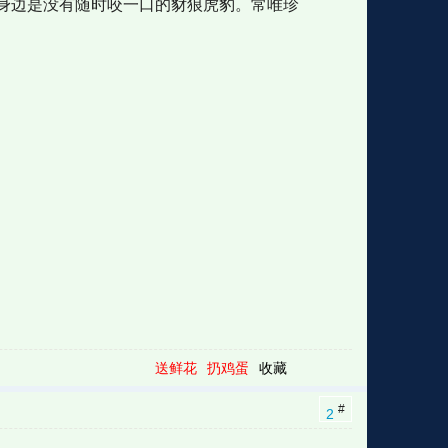
身边是没有随时咬一口的豺狼虎豹。常唯珍
送鲜花
扔鸡蛋
收藏
#
2