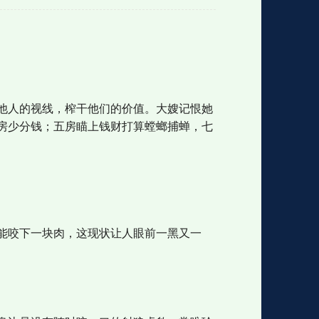
格
e
y
w
k
e
p
格
版
公
他人的视线，榨干他们的价值。大嫂记恨她
n
n
l
室
房少分钱；五房瞄上钱财打算螳螂捕蝉，七
e
版
能咬下一块肉，这现状让人眼前一黑又一