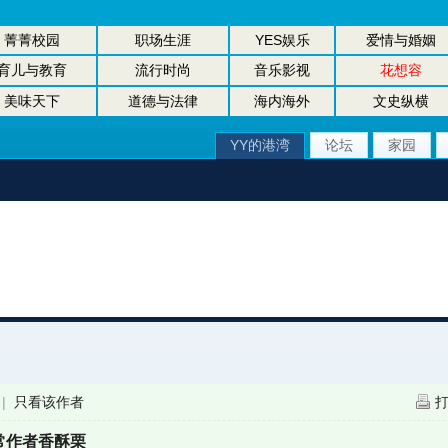
菁菁校园
职场生涯
YES娱乐
爱情与婚姻
育儿与教育
流行时尚
音乐影视
花想容
美味天下
道德与法律
海内海外
文史纵横
YY的港湾
论坛
家园
|
只看该作者
常作者香酥栗