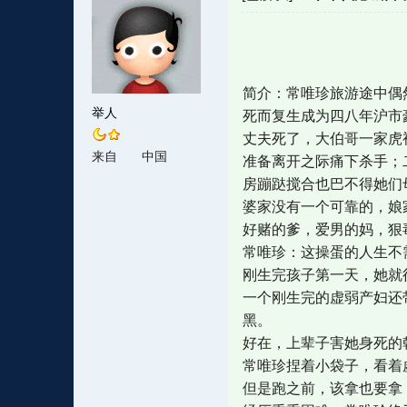
简介：常唯珍旅游途中偶
举人
死而复生成为四八年沪市
丈夫死了，大伯哥一家虎
来自
中国
准备离开之际痛下杀手；
房蹦跶搅合也巴不得她们
婆家没有一个可靠的，娘
好赌的爹，爱男的妈，狠
常唯珍：这操蛋的人生不
刚生完孩子第一天，她就
一个刚生完的虚弱产妇还
黑。
好在，上辈子害她身死的
常唯珍捏着小袋子，看着
但是跑之前，该拿也要拿