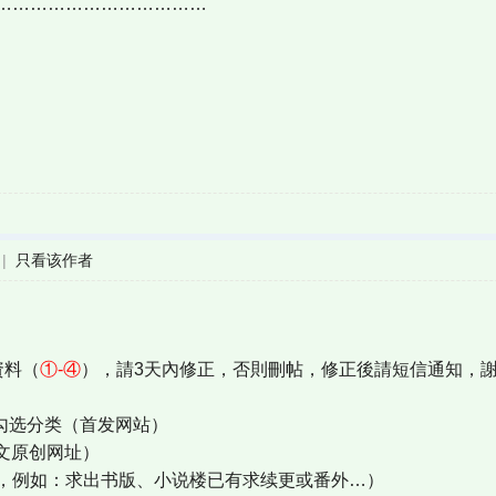
………………………………
|
只看该作者
資料（
①-④
），請3天內修正，否則刪帖，修正後請短信通知，
勾选分类（首发网站）
P文原创网址）
，例如：求出书版、小说楼已有求续更或番外…）