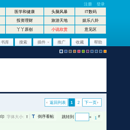
注册
登录
医学和健康
头脑风暴
IT数码
投资理财
旅游天地
娱乐八卦
丫丫原创
小说欣赏
意见区
书库
搜索
插件
推广
收藏
帮助
默
b
g
b
p
g
p
股
放
股
手
认
l
r
r
i
r
u
坛
大
坛
机
返回列表
1
2
下一页
倒序看帖
打印
字体大小:
跳转到
»
#
1
风
u
a
o
n
e
r
风
镜
办
版