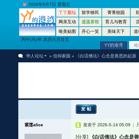
2026年8月7日 星期五
丫丫股坛
留学移民
菁菁校园
网亲互动
逍遥茶馆
育儿与教育
唯美贴图
开心一笑
美味天下
道
丙午(马)年 农历六月廿五
YY的港湾
论
华人论坛
»
信仰家园
» 《白话佛法》心念是善恶的起源
发帖
紫莲alice
发表于 2026-5-14 05:09
|
[分享]
《白话佛法》心念是善