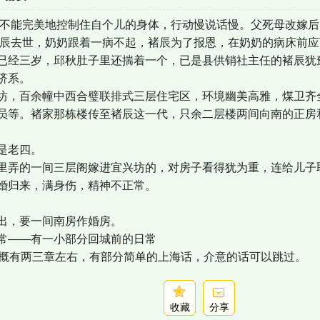
一直不能完美地控制住自个儿的身体，行动慢说话慢。父死母改嫁
青褚辰去世，奶奶跟着一病不起，褚辰为了报恩，在奶奶的病床前
已经三岁，邱秋肚子里还揣着一个，已是县供销社主任的褚辰犹豫
济系。
坊，百余幢中西合璧联排式三层住宅区，环境幽美高雅，煤卫齐
员等。褚家那栋楼传至褚辰这一代，只余二层楼两间向南的正房
是老四。
里弄的一间三层阁嫁进宜兴坊的，对房子看得犹为重，连给儿子
婚归来，满身伤，精神不正常。
出，要一间南房作婚房。
常——有一小部分回城前的日常
大概有两三章左右，有部分简单的上海话，介意的话可以跳过。
收藏
分享