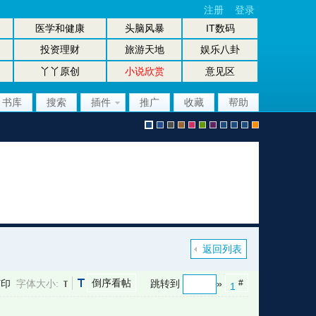
注册
登录
医学和健康
头脑风暴
IT数码
投资理财
旅游天地
娱乐八卦
丫丫原创
小说欣赏
意见区
书库
搜索
插件
推广
收藏
帮助
默
b
g
b
p
g
p
股
放
股
手
认
l
r
r
i
r
u
坛
大
坛
机
返回列表
倒序看帖
打印
字体大小:
跳转到
»
#
1
风
u
a
o
n
e
r
风
镜
办
版