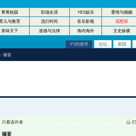
菁菁校园
职场生涯
YES娱乐
爱情与婚姻
育儿与教育
流行时尚
音乐影视
花想容
美味天下
道德与法律
海内海外
文史纵横
YY的港湾
论坛
家园
：骊宴
|
只看该作者
：骊宴