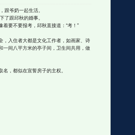
后，跟爷奶一起生活。
应下了跟邱秋的婚事。
格
e
y
w
k
e
p
格
版
公
着要不要报考，邱秋直接道：“考！”
全，入住者大都是文化工作者，如画家、诗
和一间八平方米的亭子间，卫生间共用，做
n
n
l
室
取名，都似在宣誓房子的主权。
e
版