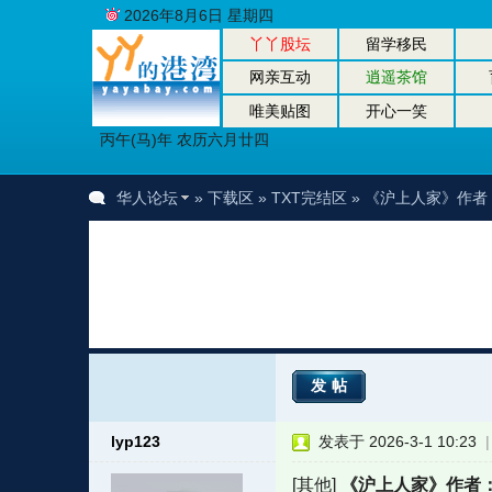
2026年8月6日 星期四
丫丫股坛
留学移民
网亲互动
逍遥茶馆
唯美贴图
开心一笑
丙午(马)年 农历六月廿四
华人论坛
»
下载区
»
TXT完结区
» 《沪上人家》作者
发帖
lyp123
发表于 2026-3-1 10:23
[其他]
《沪上人家》作者