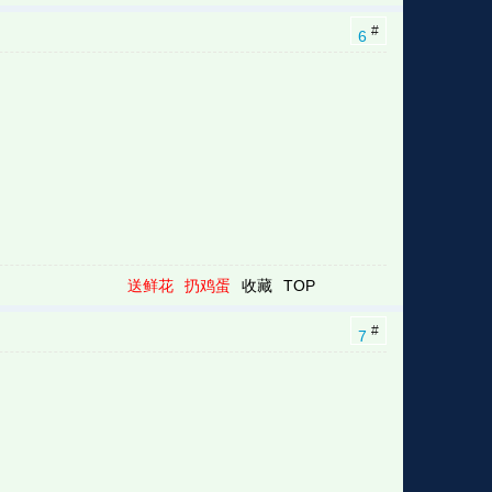
#
6
送鲜花
扔鸡蛋
收藏
TOP
#
7