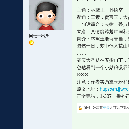
主角：林黛玉，孙悟空
配角：王素，贾宝玉，大
一句话简介：去树上整点
立意：真情能跨越时间和
同进士出身
简介：林黛玉能诗善画，
忽然一日，梦中偶入荒山
……
齐天大圣趴在五指山下，
忽然看到一个小姑娘慢吞
※※※
注意：作者实乃黛玉粉和
原文地址：
https://m.jj
正文完结，1-337，番外
附件:
您需要
登录
才可以下载