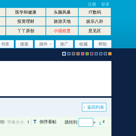
注册
登录
医学和健康
头脑风暴
IT数码
投资理财
旅游天地
娱乐八卦
丫丫原创
小说欣赏
意见区
书库
搜索
插件
推广
收藏
帮助
默
b
g
b
p
g
p
股
放
股
手
认
l
r
r
i
r
u
坛
大
坛
机
返回列表
倒序看帖
打印
字体大小:
跳转到
»
#
1
风
u
a
o
n
e
r
风
镜
办
版