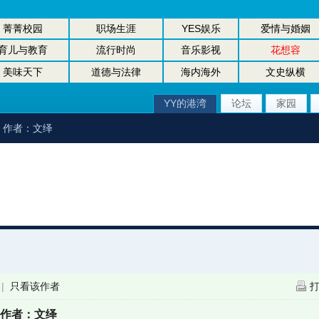
菁菁校园
职场生涯
YES娱乐
爱情与婚姻
育儿与教育
流行时尚
音乐影视
花想容
美味天下
道德与法律
海内海外
文史纵横
YY的港湾
论坛
家园
盟》作者：文绎
|
只看该作者
》作者：文绎