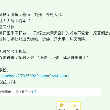
贤良师张角，善恒，刘姝，金翅大鹏
桃！去洞中看本书！
空间相伴
整日里手不释卷，《孙悟空大闹天宫》的戏她不爱看，原著倒是
峻岭，远处那山势巍峨，仿佛一只大手。从天而降。
无聊的脸上长草。
吞走过来，顿时大奇：“小孩！小孩，你从哪里来？”
猴粉。
wxc.com/book2/7935092?more=0&whole=1
正在进行中
或查看附件。没有帐号？
注册