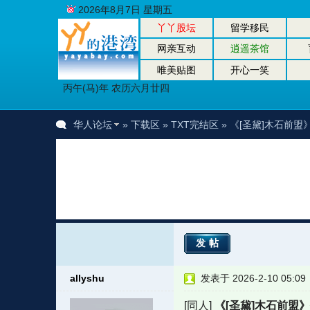
2026年8月7日 星期五
丫丫股坛
留学移民
网亲互动
逍遥茶馆
唯美贴图
开心一笑
丙午(马)年 农历六月廿四
华人论坛
»
下载区
»
TXT完结区
» 《[圣黛]木石前
发帖
allyshu
发表于 2026-2-10 05:09
[同人]
《[圣黛]木石前盟