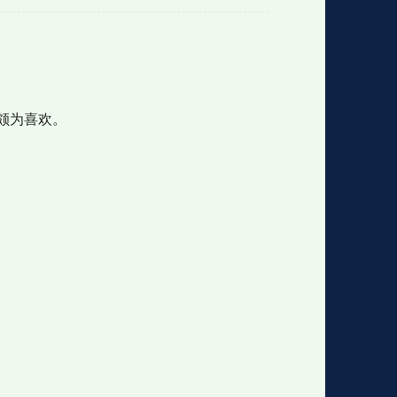
格
e
y
w
k
e
p
格
版
公
颇为喜欢。
n
n
l
室
e
版