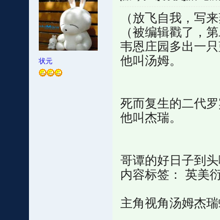
（放飞自我，写来
（被编辑戳了，第
韦恩庄园多出一只
他叫汤姆。
状元
死而复生的二代罗
他叫杰瑞。
哥谭的好日子到头
内容标签： 英美衍
主角视角汤姆杰瑞