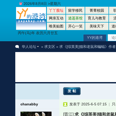
2026年8月8日 >星期六
丫丫股坛
留学移民
菁菁校园
网亲互动
逍遥茶馆
育儿与教育
唯美贴图
开心一笑
美味天下
道
丙午(马)年 农历六月廿五
YY的港湾
论
华人论坛
»
求文区
» 求《[综英美]猫和老鼠和蝙蝠》作
发帖
chanabby
发表于 2025-6-5 07:15
|
只
[晋江]
求《[综英美]猫和老