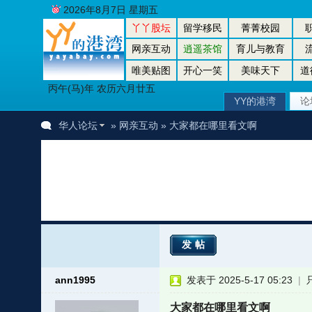
2026年8月7日 星期五
丫丫股坛
留学移民
菁菁校园
网亲互动
逍遥茶馆
育儿与教育
唯美贴图
开心一笑
美味天下
道
丙午(马)年 农历六月廿五
YY的港湾
论
华人论坛
»
网亲互动
» 大家都在哪里看文啊
发帖
ann1995
发表于 2025-5-17 05:23
|
大家都在哪里看文啊