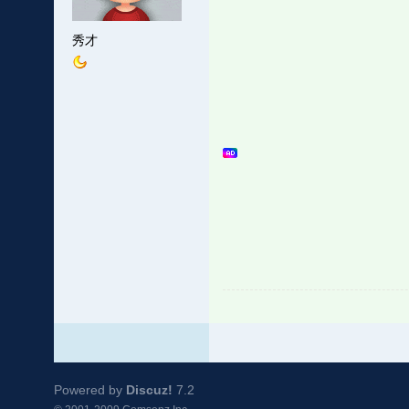
秀才
Powered by
Discuz!
7.2