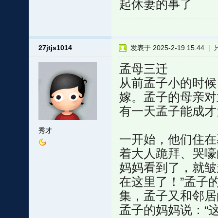
起休妻的事了
27jtjs1014
发表于 2025-2-19 15:44
|
孟母三迁
从前孟子小的时候
嫁。孟子的母亲对
有一天孟子能成才
秀才
一开始，他们住在
着大人跪拜、哭嚎
妈妈看到了，就皱
在这里了！”孟子
集，孟子又和邻居
孟子的妈妈说：“