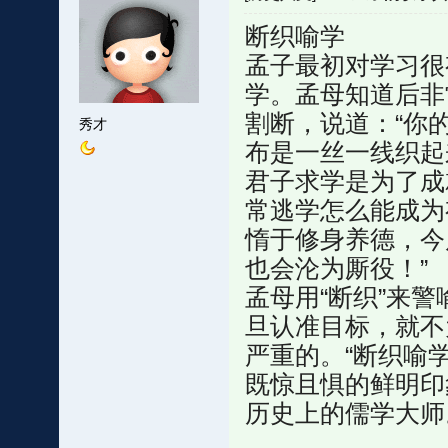
断织喻学
孟子最初对学习很
学。孟母知道后非
割断，说道：“你
秀才
布是一丝一线织起
君子求学是为了成
常逃学怎么能成为
惰于修身养德，今
也会沦为厮役！”
孟母用“断织”来警
旦认准目标，就不
严重的。“断织喻
既惊且惧的鲜明印
历史上的儒学大师