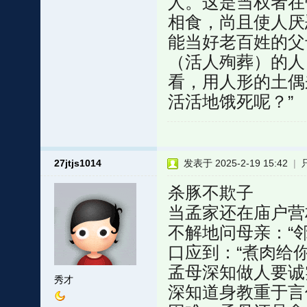
人。这是当权者在
相食，尚且使人厌
能当好老百姓的父
（活人殉葬）的人
看，用人形的土偶
活活地饿死呢？”
27jtjs1014
发表于 2025-2-19 15:42
|
杀豚不欺子
当孟家还在庙户营
不解地问母亲：“
口应到：“煮肉给
孟母深知做人要诚
秀才
深知道身教重于言