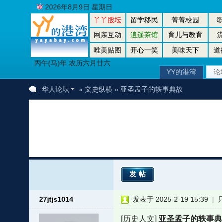
2026年8月9日 星期日
丫丫股坛
留学移民
菁菁校园
网亲互动
逍遥茶馆
育儿与教育
唯美贴图
开心一笑
美味天下
道
丙午(马)年 农历六月廿六
YY的港湾
论
华人论坛
»
文史纵横
» 亚圣孟子的轶事典故
发帖
27jtjs1014
发表于 2025-2-19 15:39
|
[历史人文]
亚圣孟子的轶事典