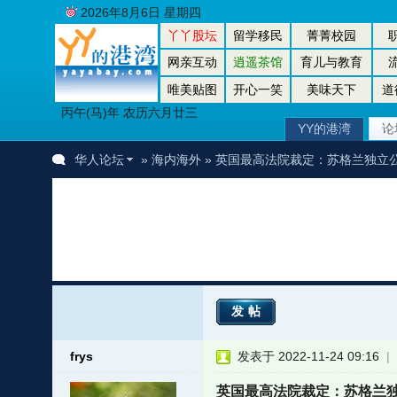
2026年8月6日 星期四
丫丫股坛
留学移民
菁菁校园
网亲互动
逍遥茶馆
育儿与教育
唯美贴图
开心一笑
美味天下
道
丙午(马)年 农历六月廿三
YY的港湾
论
华人论坛
»
海内海外
» 英国最高法院裁定：苏格兰独立
发帖
frys
发表于 2022-11-24 09:16
|
者
英国最高法院裁定：苏格兰