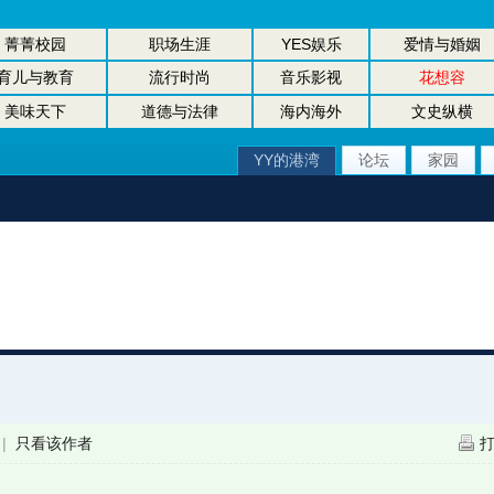
菁菁校园
职场生涯
YES娱乐
爱情与婚姻
育儿与教育
流行时尚
音乐影视
花想容
美味天下
道德与法律
海内海外
文史纵横
YY的港湾
论坛
家园
|
只看该作者