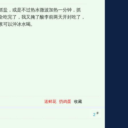
抓盐，或是不过热水微波加热一分钟，抓
全吃完了，我又腌了酸李前两天开封吃了，
格
e
y
w
k
e
p
格
版
公
浆可以沖冰水喝。
n
n
l
室
e
版
送鲜花
扔鸡蛋
收藏
#
2