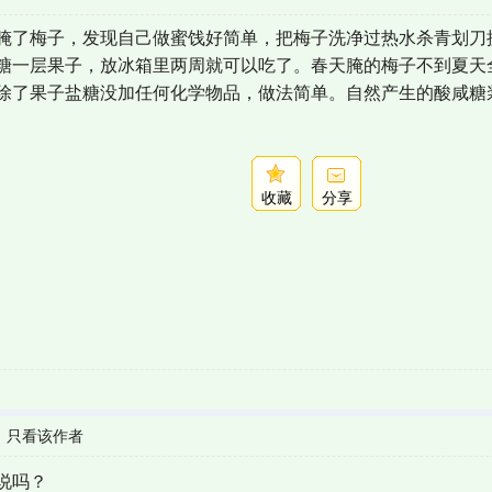
腌了梅子，发现自己做蜜饯好简单，把梅子洗净过热水杀青划刀
糖一层果子，放冰箱里两周就可以吃了。春天腌的梅子不到夏天
除了果子盐糖没加任何化学物品，做法简单。自然产生的酸咸糖
收藏
分享
|
只看该作者
说吗？