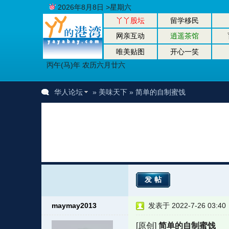
2026年8月8日 >星期六
丫丫股坛
留学移民
网亲互动
逍遥茶馆
唯美贴图
开心一笑
丙午(马)年 农历六月廿六
华人论坛
»
美味天下
» 简单的自制蜜饯
发帖
maymay2013
发表于 2022-7-26 03:40
[原创]
简单的自制蜜饯