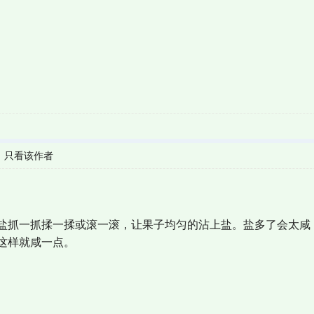
|
只看该作者
抓一抓揉一揉或滚一滚，让果子均匀的沾上盐。盐多了会太咸
这样就咸一点。