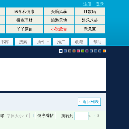
注册
登录
医学和健康
头脑风暴
IT数码
投资理财
旅游天地
娱乐八卦
丫丫原创
小说欣赏
意见区
书库
搜索
插件
推广
收藏
帮助
默
b
g
b
p
g
p
股
放
股
手
认
l
r
r
i
r
u
坛
大
坛
机
返回列表
倒序看帖
打印
字体大小:
跳转到
»
#
1
风
u
a
o
n
e
r
风
镜
办
版