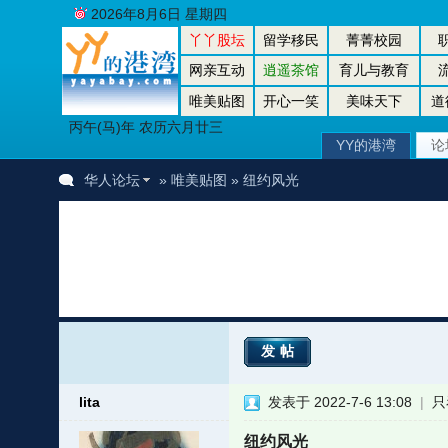
2026年8月6日 星期四
丫丫股坛
留学移民
菁菁校园
网亲互动
逍遥茶馆
育儿与教育
唯美贴图
开心一笑
美味天下
道
丙午(马)年 农历六月廿三
YY的港湾
论
华人论坛
»
唯美贴图
» 纽约风光
发帖
lita
发表于 2022-7-6 13:08
|
只
纽约风光