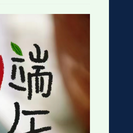
格
e
y
w
k
e
p
格
版
公
n
n
l
室
e
版