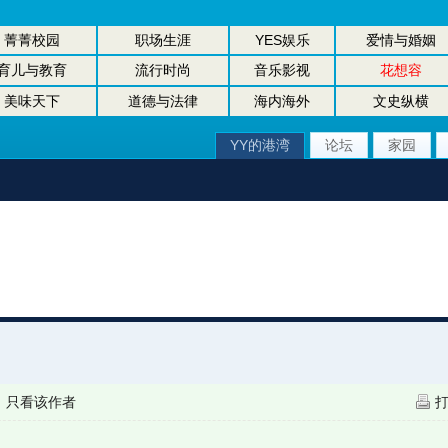
菁菁校园
职场生涯
YES娱乐
爱情与婚姻
育儿与教育
流行时尚
音乐影视
花想容
美味天下
道德与法律
海内海外
文史纵横
YY的港湾
论坛
家园
|
只看该作者