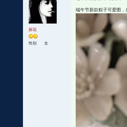
端午节新款粽子可爱图，
探花
性别
女