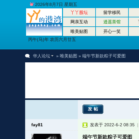
2026年8月7日 星期五
丫丫股坛
留学移民
网亲互动
逍遥茶馆
唯美贴图
开心一笑
丙午(马)年 农历六月廿五
华人论坛
»
唯美贴图
» 端午节新款粽子可爱图
发帖
fay81
发表于 2022-6-2 08:35
端午节新款粽子可爱图