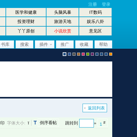
注册
登录
医学和健康
头脑风暴
IT数码
投资理财
旅游天地
娱乐八卦
丫丫原创
小说欣赏
意见区
书库
搜索
插件
推广
收藏
帮助
默
b
g
b
p
g
p
股
放
股
手
认
l
r
r
i
r
u
坛
大
坛
机
返回列表
倒序看帖
打印
字体大小:
跳转到
»
#
1
风
u
a
o
n
e
r
风
镜
办
版