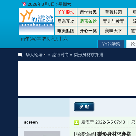
2026年8月8日 >星期六
丫丫股坛
留学移民
菁菁校园
网亲互动
逍遥茶馆
育儿与教育
唯美贴图
开心一笑
美味天下
道
丙午(马)年 农历六月廿六
YY的港湾
论
华人论坛
»
流行时尚
» 梨形身材求穿搭
发帖
screen
发表于 2022-5-5 07:43
|
只
[服装饰品]
梨形身材求穿搭