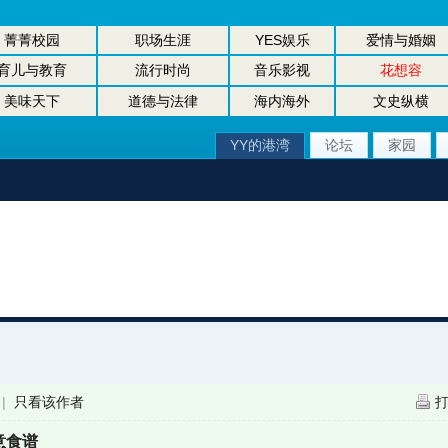
菁菁校园
职场生涯
YES娱乐
爱情与婚姻
育儿与教育
流行时尚
音乐影视
花想容
美味天下
道德与法律
海内海外
文史纵横
YY的港湾
论坛
家园
|
只看该作者
意食谱