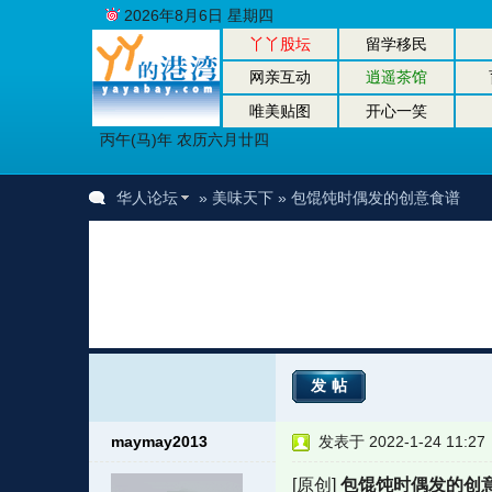
2026年8月6日 星期四
丫丫股坛
留学移民
网亲互动
逍遥茶馆
唯美贴图
开心一笑
丙午(马)年 农历六月廿四
华人论坛
»
美味天下
» 包馄饨时偶发的创意食谱
发帖
maymay2013
发表于 2022-1-24 11:27
[原创]
包馄饨时偶发的创