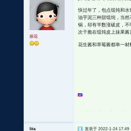
快过年了，包点馄饨和水
油芋泥三种甜馄饨，当然
锅，却有半数涨破皮，不
次干脆在馄饨皮上抹果酱
探花
花生酱和草莓酱都单一材
lita
发表于 2022-1-24 17:49