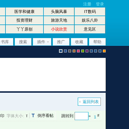
注册
登录
医学和健康
头脑风暴
IT数码
投资理财
旅游天地
娱乐八卦
丫丫原创
小说欣赏
意见区
书库
搜索
插件
推广
收藏
帮助
默
b
g
b
p
g
p
股
放
股
手
认
l
r
r
i
r
u
坛
大
坛
机
返回列表
倒序看帖
打印
字体大小:
跳转到
»
#
1
风
u
a
o
n
e
r
风
镜
办
版