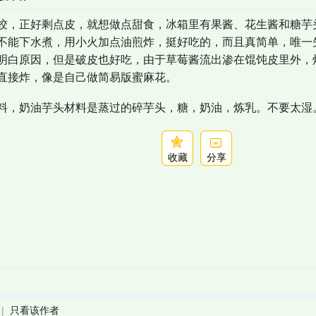
饺，正好剩点皮，就想做点甜食，冰箱里有果酱、花生酱和糖芋
不能下水煮，用小火加点油煎炸，挺好吃的，而且真简单，唯一
明白原因，但是破皮也好吃，由于草莓酱流出渗在馄饨皮里外，
直接炸，像是自己做简易版蜜麻花。
料，奶油芋头材料是蒸过的碎芋头，糖，奶油，炼乳。不要太湿
收藏
分享
|
只看该作者