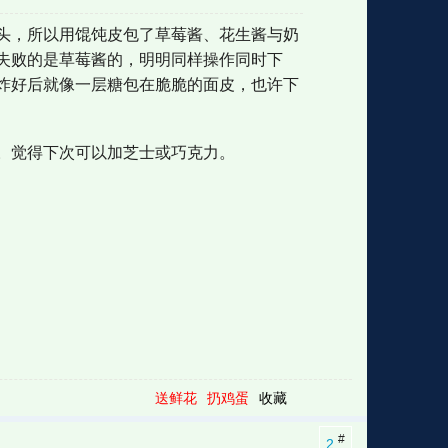
头，所以用馄饨皮包了草莓酱、花生酱与奶
失败的是草莓酱的，明明同样操作同时下
格
e
y
w
k
e
p
格
版
公
炸好后就像一层糖包在脆脆的面皮，也许下
。觉得下次可以加芝士或巧克力。
n
n
l
室
e
版
送鲜花
扔鸡蛋
收藏
#
2