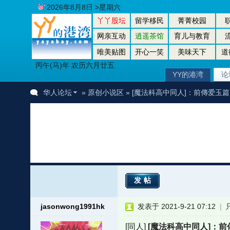
2026年8月8日 >星期六
丫丫股坛
留学移民
菁菁校园
网亲互动
逍遥茶馆
育儿与教育
唯美贴图
开心一笑
美味天下
道
丙午(马)年 农历六月廿五
YY的港湾
论
华人论坛
»
原创小说区
» [魔法科高中同人]：前傳爱玉篇
发帖
jasonwong1991hk
发表于 2021-9-21 07:12
|
[同人]
[魔法科高中同人]：前