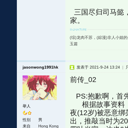
三国尽归司马懿，
家。
(综)龙肉不苏，(綜漫)非人小姐
玉篇
jasonwong1991hk
发表于 2021-9-24 13:24
|
前传_02
PS:抱歉啊，首
根据故事资料，2
举人
夜(12岁)被恶意
出，推敲当时为206
性别
男
来自
Hong Kong