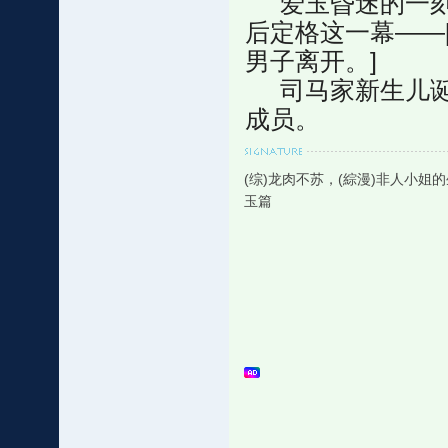
爱玉昏迷的一刻
后定格这一幕——
男子离开。]
司马家新生儿诞
成员。
(综)龙肉不苏，(綜漫)非人小姐
玉篇