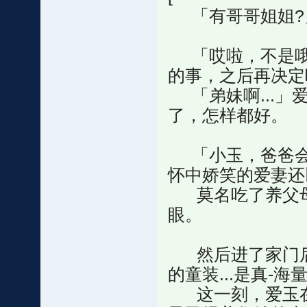
「有哥哥姐姐?
「哎啦，不是哦
的事，之后再决定
「弟妹啊...」爱
了，怎样都好。
「小玉，爸爸会
怀中娇笑的爱妻还
莫名吃了养父母
眼。
然后进了家门后
的童装...是真-海
这一刻，爱玉在