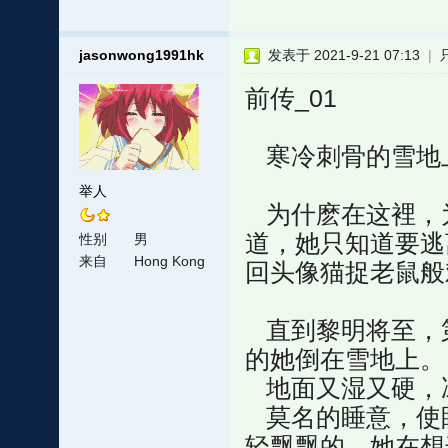
jasonwong1991hk
发表于 2021-9-21 07:13
|
前传_01
寒冷刺骨的雪地
举人
为什麽在这裡，为
道，她只知道要逃
性别
男
来自
Hong Kong
回头像猫捉老鼠般
直到黎明将至，
的她倒在雪地上。
地面又湿又硬，
莫名的睡意，使
轻飘飘的，她在想这