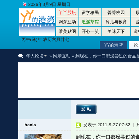
2026年8月9日 星期日
丫丫股坛
留学移民
菁菁校园
网亲互动
逍遥茶馆
育儿与教育
唯美贴图
开心一笑
美味天下
道
丙午(马)年 农历六月廿七
YY的港湾
论
华人论坛
»
网亲互动
» 到现在，你一口都没尝过的食品
发帖
hacia
发表于 2011-9-27 07:52
|
到现在，你一口都没尝过的