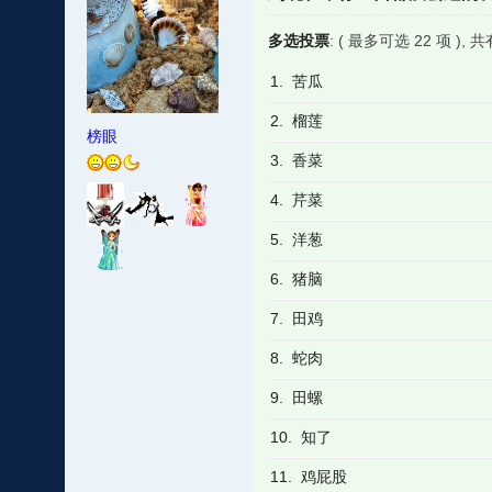
多选投票
: ( 最多可选 22 项 ),
1. 苦瓜
2. 榴莲
榜眼
3. 香菜
4. 芹菜
5. 洋葱
6. 猪脑
7. 田鸡
8. 蛇肉
9. 田螺
10. 知了
11. 鸡屁股