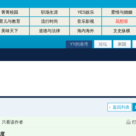
菁菁校园
职场生涯
YES娱乐
爱情与婚姻
育儿与教育
流行时尚
音乐影视
花想容
美味天下
道德与法律
海内海外
文史纵横
YY的港湾
论坛
家园
返回列表
|
只看该作者
态度