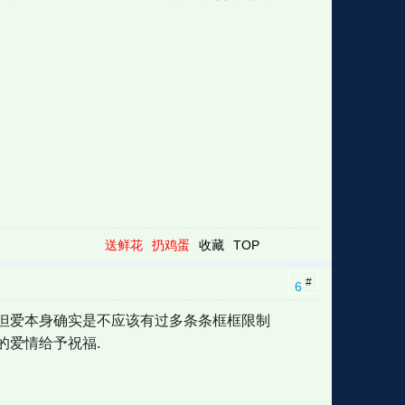
送鲜花
扔鸡蛋
收藏
TOP
#
6
,但爱本身确实是不应该有过多条条框框限制
的爱情给予祝福.