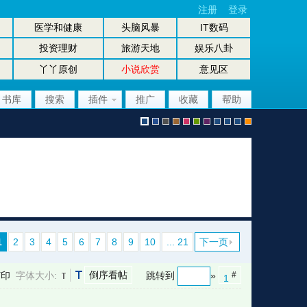
注册
登录
医学和健康
头脑风暴
IT数码
投资理财
旅游天地
娱乐八卦
丫丫原创
小说欣赏
意见区
书库
搜索
插件
推广
收藏
帮助
默
b
g
b
p
g
p
股
放
股
手
认
l
r
r
i
r
u
坛
大
坛
机
1
2
3
4
5
6
7
8
9
10
... 21
下一页
倒序看帖
打印
字体大小:
跳转到
»
#
1
风
u
a
o
n
e
r
风
镜
办
版