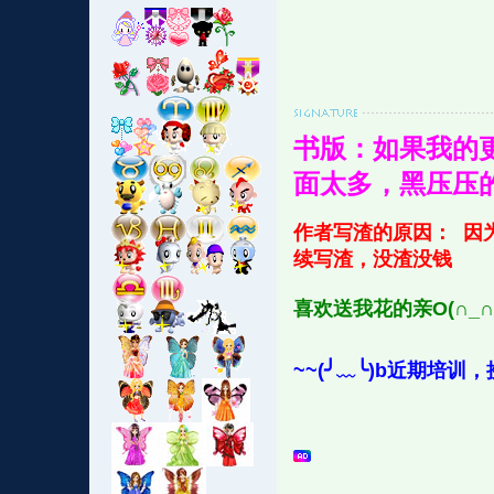
书版：如果我的
面太多，黑压压
作者写渣的原因： 因为
续写渣，没渣没钱
喜欢送我花的亲O(∩_
~~(╯﹏╰)b近期培