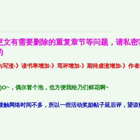
更文有需要删除的重复章节等问题，请私密
的
写渣-》读书率增加-》骂评增加-》期待虐渣增加-》作者继
∩)O~，偶尔冒个泡，也方便我给乃们鲜花啊~
训，接触网络时间不多，所以一些活动奖励帖子延后评，望谅