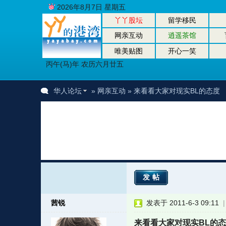
2026年8月7日 星期五
丫丫股坛
留学移民
网亲互动
逍遥茶馆
唯美贴图
开心一笑
丙午(马)年 农历六月廿五
华人论坛
»
网亲互动
» 来看看大家对现实BL的态度
发帖
茜锐
发表于 2011-6-3 09:11
来看看大家对现实BL的