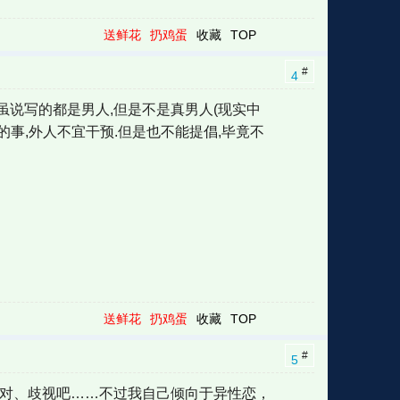
送鲜花
扔鸡蛋
收藏
TOP
#
4
虽说写的都是男人,但是不是真男人(现实中
人的事,外人不宜干预.但是也不能提倡,毕竟不
送鲜花
扔鸡蛋
收藏
TOP
#
5
反对、歧视吧……不过我自己倾向于异性恋，