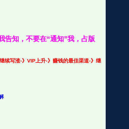
我告知，不要在“通知”我，占版
续写渣-》VIP上升-》赚钱的最佳渠道-》继
解