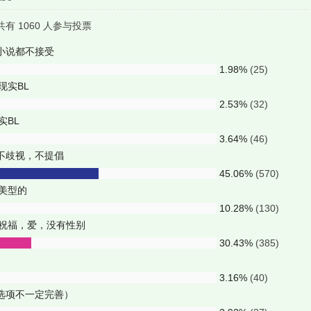
, 共有 1060 人参与投票
和小说都不接受
1.98%
(25)
现实BL
2.53%
(32)
实BL
3.64%
(46)
，不歧视，不提倡
45.06%
(570)
限美型的
10.28%
(130)
L祝福，爱，没有性别
30.43%
(385)
3.16%
(40)
，选项不一定完善）