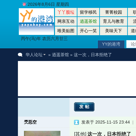
2026年8月6日 星期四
丫丫股坛
留学移民
菁菁校园
网亲互动
逍遥茶馆
育儿与教育
唯美贴图
开心一笑
美味天下
道
丙午(马)年 农历六月廿三
YY的港湾
论
华人论坛
»
逍遥茶馆
» 这一次，日本拒绝了
发帖
秂忢空
发表于 2025-11-15 23:44
|
者
[其他]
这一次，日本拒绝了