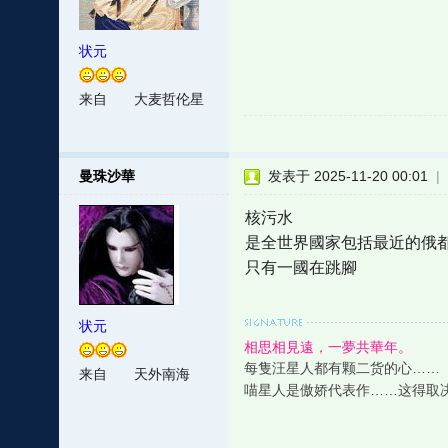
状元
来自
大麦哲伦星
云
曼珠沙華
发表于 2025-11-20 00:01
|
核污水
是全世界國家包括最近的俄
只有一國在跳腳
状元
相思相見遠，一夢共華年。
每隻汪星人都有颗二货的心……
来自
天外南海
喵星人是傲娇代表作……这得取