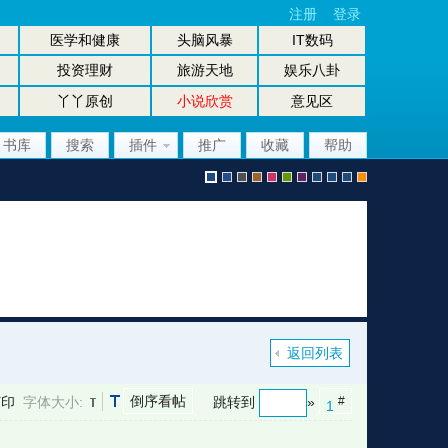
注册
登录
医学和健康
头脑风暴
IT数码
投资理财
旅游天地
娱乐八卦
丫丫原创
小说欣赏
意见区
书库
搜索
插件
推广
收藏
帮助
默
b
g
b
p
g
p
股
放
股
手
认
l
r
r
i
r
u
坛
大
坛
机
返回列表
倒序看帖
打印
字体大小:
跳转到
»
#
1
风
u
a
o
n
e
r
风
镜
办
版