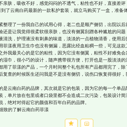
不亲肤，吸收不好，感觉闷闷的不透气，粘性也不好，直接差评
看到了云南白药最新的一款私护套装，就立马购买了一盒，准备
整理了一份我自己的试用心得，老二也是顺产侧切，出院以后
验还是让我觉得很柔软很亲肤，也没有侧翼刮蹭各种尴尬的问题
液清洗，护理液没有刺鼻的味道，淡淡的一点植物清香，使用后
用菲漾夜用卫生巾也没有侧漏，恶露比经血粘稠一些，可见这款
之外我最关心的是它的粘性，因为它没有侧翼，粘性不好难免会
的湿巾，很小巧的设计，随声携带很方便，打开也是一股淡淡的
都用了菲漾的产品，一个月时间整个礼包所有产品都用完了，除
后复查的时候医生还问我是不是没有侧切，说伤口恢复得很好，
是云南白药的品牌，其次就是它的包装，因为它的每一个单品
装，单片放在包里或者口袋里都不会造成二次污染，包装设计简
说，绝对对得起它的颜值和百年白药的品牌。
更加细致的了解云南白药菲漾