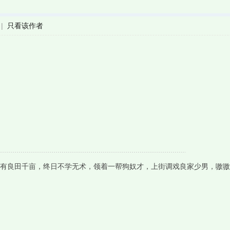
|
只看该作者
有良田千亩，终日不学无术，领着一帮狗奴才，上街调戏良家少男，嗷嗷嗷