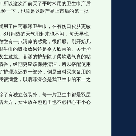
！所以这次产前买了平时常用的卫生巾产后
体验一下，也算是这款产品上市后的第一批
就用了白药菲漾卫生巾，在有伤口皮肤更敏
，8月闷热的天气用起来也不闷，每天早晚
微微有一点清凉的感觉，很舒服。刚开始几
卫生巾的吸收效果还是令人欣喜的。关于护
发生尴尬。菲漾的护垫除了柔软透气真的粘
清香，经期更应该保持清洁，所以搭配使用
了护理液还剩一部分，倒是当时买来备用的
我很满意，以后菲漾会是我卫生巾的不二之
除了有独立包装外，每一片卫生巾都是双层
洁大方，女生放在包包里也不必担心不小心