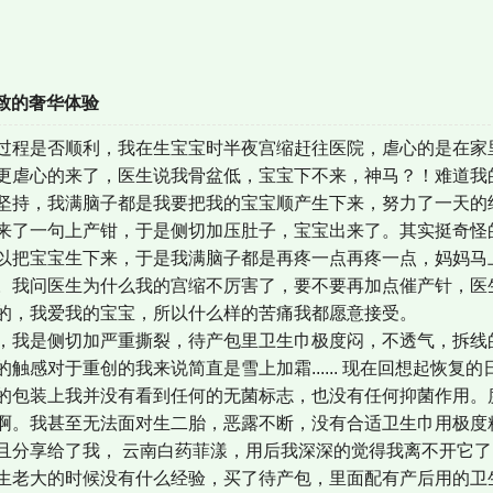
致的奢华体验
过程是否顺利，我在生宝宝时半夜宫缩赶往医院，虐心的是在家
更虐心的来了，医生说我骨盆低，宝宝下不来，神马？！难道我
坚持，我满脑子都是我要把我的宝宝顺产生下来，努力了一天的
来了一句上产钳，于是侧切加压肚子，宝宝出来了。其实挺奇怪
以把宝宝生下来，于是我满脑子都是再疼一点再疼一点，妈妈马
。我问医生为什么我的宫缩不厉害了，要不要再加点催产针，医
的，我爱我的宝宝，所以什么样的苦痛我都愿意接受。
我是侧切加严重撕裂，待产包里卫生巾极度闷，不透气，拆线
触感对于重创的我来说简直是雪上加霜...... 现在回想起恢
的包装上我并没有看到任何的无菌标志，也没有任何抑菌作用。
啊。我甚至无法面对生二胎，恶露不断，没有合适卫生巾用极度
且分享给了我， 云南白药菲漾，用后我深深的觉得我离不开它
老大的时候没有什么经验，买了待产包，里面配有产后用的卫