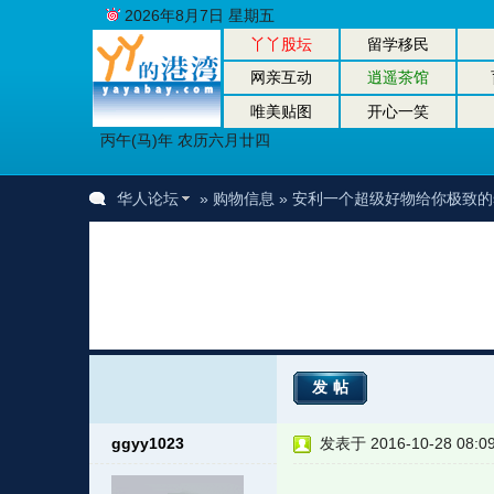
2026年8月7日 星期五
丫丫股坛
留学移民
网亲互动
逍遥茶馆
唯美贴图
开心一笑
丙午(马)年 农历六月廿四
华人论坛
»
购物信息
» 安利一个超级好物给你极致
发帖
ggyy1023
发表于 2016-10-28 08:0