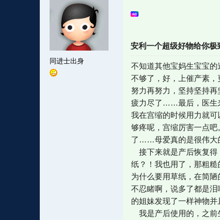
安利一个超级好物给你极
同进士出身
不知道其他宝妈生宝宝的
不够了，好，上催产素，
努力再努力，坚持坚持再
疲力尽了……最后，医生
我在宫缩的时候用力就可
够疼呢，宫缩厉害一点吧
了……母爱真的是很伟大
接下来就是产后恢复得，
纸？！我也用了，那粗糙的
为什么要用草纸，在简陋
不忍睹啊，说多了都是泪
的姐妹发现了一样神物并
我是产后使用的，之前生