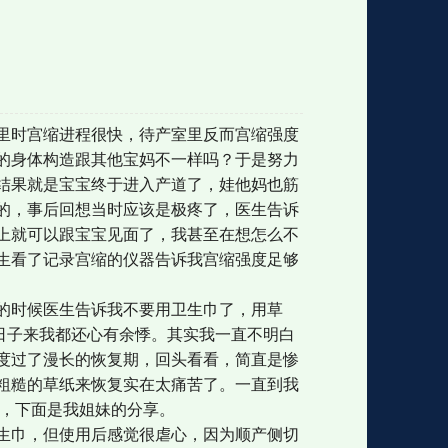
格
e
y
w
k
e
p
格
版
公
里时宫缩进程很快，待产室里反而宫缩强度
的身体构造跟其他宝妈不一样吗？于是努力
n
n
l
室
结果就是宝宝终于进入产道了，娃他妈也筋
的，事后回想当时应该是极疼了，医生告诉
上就可以跟宝宝见面了，我甚至在想怎么不
生看了记录宫缩的仪器告诉我宫缩强度足够
e
版
的时候医生告诉我不要用卫生巾了，用草
复的日子来我都还心有余悸。其实我一直不明白
度过了漫长的恢复期，回头看看，简直是惨
粗糙的草纸来恢复实在太痛苦了。一直到我
了，下面是我姐妹的分享。
生巾，但使用后感觉很虐心，因为顺产侧切