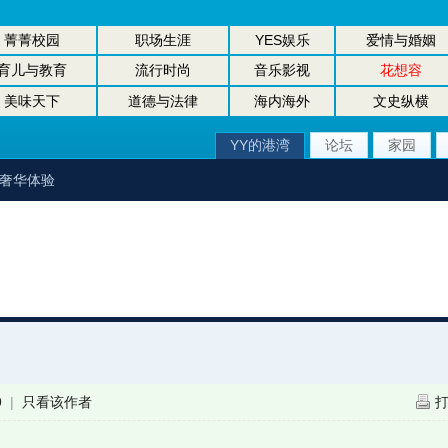
菁菁校园
职场生涯
YES娱乐
爱情与婚姻
育儿与教育
流行时尚
音乐影视
花想容
美味天下
道德与法律
海内海外
文史纵横
YY的港湾
论坛
家园
的奢华体验
9
|
只看该作者