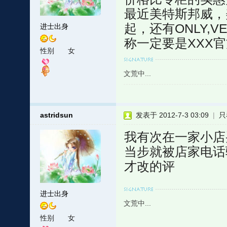
最近美特斯邦威，
起，还有ONLY,V
进士出身
称一定要是XXX
性别
女
文荒中...
astridsun
发表于 2012-7-3 03:09
|
只
我有次在一家小店
当步就被店家电话
才改的评
进士出身
文荒中...
性别
女