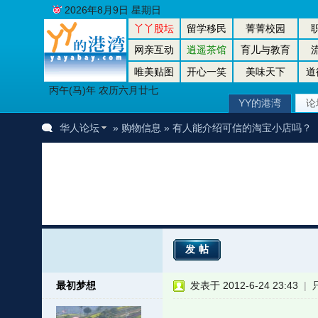
2026年8月9日 星期日
丫丫股坛
留学移民
菁菁校园
网亲互动
逍遥茶馆
育儿与教育
唯美贴图
开心一笑
美味天下
道
丙午(马)年 农历六月廿七
YY的港湾
论
华人论坛
»
购物信息
» 有人能介绍可信的淘宝小店吗？
发帖
最初梦想
发表于 2012-6-24 23:43
|