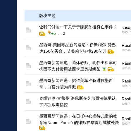
版块主题
让我们讨论一下关于于朦胧坠楼身亡事件
susa
+5
...
2
2025-10
墨西哥-美国毒品新闻速递：伊斯梅尔·赞巴
Rasil
达150亿买命，艾美莉卡狂揽290亿刀
2025-8-
墨西哥新闻速递：退休教师、现任出租车司
Rasil
机因不支付费用被西卡里奥斯绑架
2025-8-
墨西哥新闻速递：据传美军准备进攻墨西
Rasil
哥，白宫分裂为两派
2025-7-
奥维迪奥·古兹曼·洛佩斯在芝加哥法院承认
Rasil
了四项贩毒指控
2025-7-
墨西哥新闻速递：在日托中心虐待儿童的教
Rasil
育家Naomi Yamilé 的律师在华雷斯城被处决
2025-7-