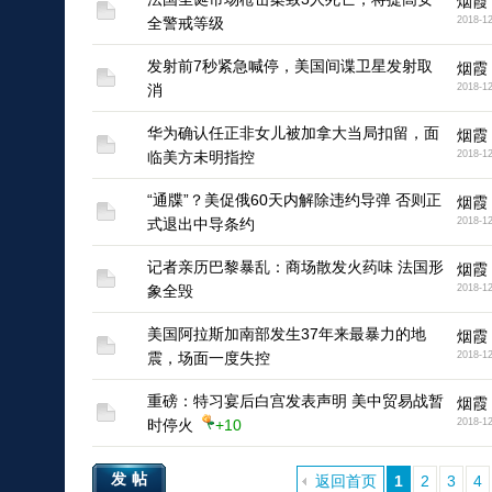
烟霞
全警戒等级
2018-12
发射前7秒紧急喊停，美国间谍卫星发射取
烟霞
消
2018-12
华为确认任正非女儿被加拿大当局扣留，面
烟霞
临美方未明指控
2018-12
“通牒”？美促俄60天内解除违约导弹 否则正
烟霞
式退出中导条约
2018-12
记者亲历巴黎暴乱：商场散发火药味 法国形
烟霞
象全毁
2018-12
美国阿拉斯加南部发生37年来最暴力的地
烟霞
震，场面一度失控
2018-12
重磅：特习宴后白宫发表声明 美中贸易战暂
烟霞
时停火
+10
2018-12
发帖
返回首页
1
2
3
4