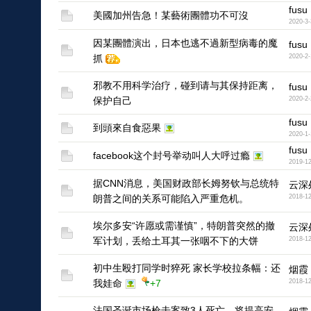
fusu
美國加州告急！某藝術團體功不可沒
2020-3-
因某團體演出，日本也逃不過新型病毒的魔
fusu
抓
2020-2-
邪教不用科学治疗，碰到请与其保持距离，
fusu
保护自己
2020-2-
fusu
到頭來自食惡果
2020-1-
fusu
facebook这个封号举动叫人大呼过瘾
2019-12
据CNN消息，美国财政部长姆努钦与总统特
云深
朗普之间的关系可能陷入严重危机。
2018-12
埃尔多安“许愿或需谨慎”，特朗普突然的撤
云深
军计划，丢给土耳其一张咽不下的大饼
2018-12
初中生殴打同学时猝死 家长学校拉条幅：还
烟霞
我娃命
+7
2018-12
法国圣诞市场枪击案致3人死亡，将提高安