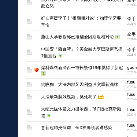
牵手
惹众怒
2021-6-
好友声援李子丰“推翻相对论”：物理学需要
牵手
革命
2021-6-
牵手
燕山大学教授称已推翻爱因斯坦相对论
2021-6-
中国变「西台湾」？美金融大亨巴斯穿恶搞
牵手
T恤挺台
2021-6-
guo
爆料爆料新泽西一市长疑似19年就得了新冠
2020-5-
fusu
狗咬狗，大法内部又因利益冲突重新洗牌
2020-4-
fusu
大法最新脑残视频，笑死我了
2020-4-
大纪元媒体发文力挺翠西，“剑”指福克斯频
fusu
道
2020-4-
fusu
意新冠肺炎肆虐，全X神擁護者遭感染
2020-4-