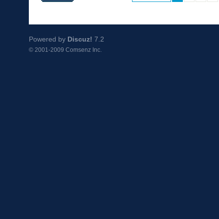
Powered by
Discuz!
7.2
© 2001-2009
Comsenz Inc.