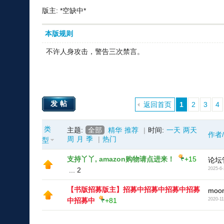
版主: *空缺中*
本版规则
不许人身攻击，警告三次禁言。
发帖
返回首页
1
2
3
4
类
主题:
全部
精华
推荐
|
时间:
一天
两天
作者
周
月
季
|
热门
型
支持丫丫, amazon购物请点进来！
+15
论坛
...
2
2025-6-
【书版招募版主】招募中招募中招募中招募
moon
中招募中
+81
2020-11