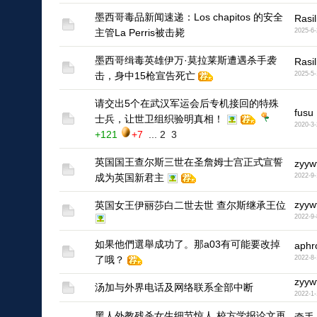
墨西哥毒品新闻速递：Los chapitos 的安全
Rasil
主管La Perris被击毙
2025-6-
墨西哥缉毒英雄伊万·莫拉莱斯遭遇杀手袭
Rasil
击，身中15枪宣告死亡
2025-5-
请交出5个在武汉军运会后专机接回的特殊
fusu
士兵，让世卫组织验明真相！
2020-3-
+121
+7
...
2
3
英国国王查尔斯三世在圣詹姆士宫正式宣誓
zyyw
成为英国新君主
2022-9-
zyyw
英国女王伊丽莎白二世去世 查尔斯继承王位
2022-9-
如果他們選舉成功了。那a03有可能要改掉
aphr
了哦？
2022-8-
zyyw
汤加与外界电话及网络联系全部中断
2022-1-
黑人外教残杀女生细节惊人 校方学报论文再