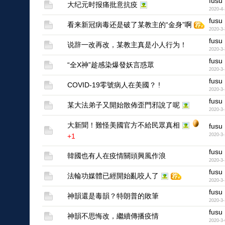
fusu
大纪元时报痛批意抗疫
2020-4-
fusu
看来新冠病毒还是破了某教主的“金身”啊
2020-3-
fusu
说辞一改再改，某教主真是小人行为！
2020-3-
fusu
“全X神”趁感染爆發妖言惑眾
2020-3-
fusu
COVID-19零號病人在美國？ !
2020-3-
fusu
某大法弟子又開始散佈歪門邪說了呢
2020-3-
大新聞！難怪美國官方不給民眾真相
fusu
+1
2020-3-
fusu
韓國也有人在疫情關頭興風作浪
2020-3-
fusu
法輪功媒體已經開始亂咬人了
2020-3-
fusu
神韻還是毒韻？特朗普的敗筆
2020-3-
fusu
神韻不思悔改，繼續傳播疫情
2020-3-