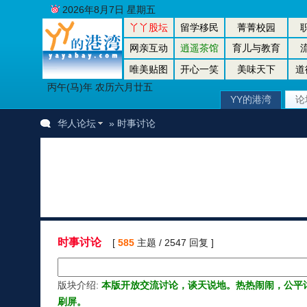
2026年8月7日 星期五
丫丫股坛
留学移民
菁菁校园
网亲互动
逍遥茶馆
育儿与教育
唯美贴图
开心一笑
美味天下
道
丙午(马)年 农历六月廿五
YY的港湾
论
华人论坛
» 时事讨论
时事讨论
[
585
主题 / 2547 回复 ]
版块介绍:
本版开放交流讨论，谈天说地。热热闹闹，公平
刷屏。