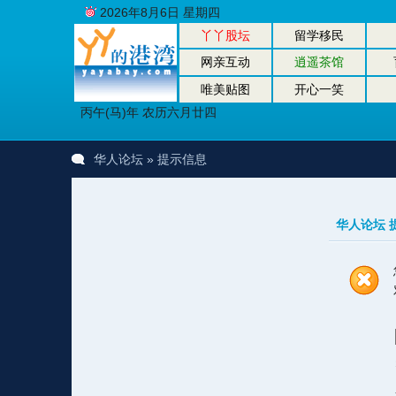
2026年8月6日 星期四
丫丫股坛
留学移民
网亲互动
逍遥茶馆
唯美贴图
开心一笑
丙午(马)年 农历六月廿四
华人论坛
» 提示信息
华人论坛 