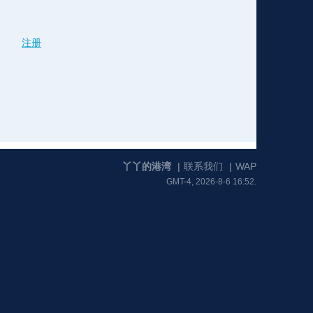
注册
格
e
y
w
k
e
p
格
版
公
n
n
l
室
丫丫的港湾
|
联系我们
|
WAP
GMT-4, 2026-8-6 16:52.
e
版