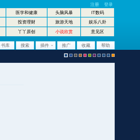
注册
登录
医学和健康
头脑风暴
IT数码
投资理财
旅游天地
娱乐八卦
丫丫原创
小说欣赏
意见区
书库
搜索
插件
推广
收藏
帮助
默
b
g
b
p
g
p
股
放
股
手
认
l
r
r
i
r
u
坛
大
坛
机
风
u
a
o
n
e
r
风
镜
办
版