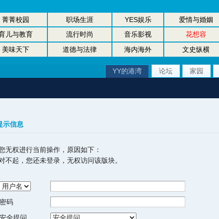
菁菁校园
职场生涯
YES娱乐
爱情与婚姻
育儿与教育
流行时尚
音乐影视
花想容
美味天下
道德与法律
海内海外
文史纵横
YY的港湾
论坛
家园
提示信息
您无权进行当前操作，原因如下：
对不起，您还未登录，无权访问该版块。
密码
安全提问