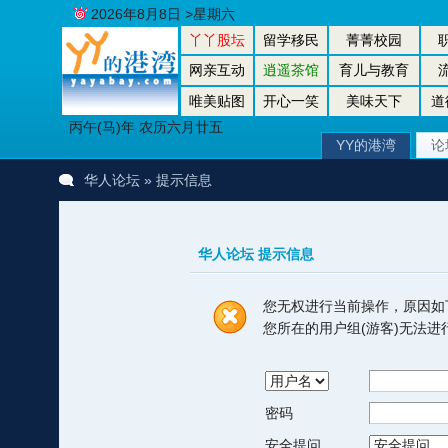
2026年8月8日 >星期六
丫丫股坛
留学移民
菁菁校园
网亲互动
逍遥茶馆
育儿与教育
唯美贴图
开心一笑
美味天下
道
丙午(马)年 农历六月廿五
YY的港湾
论
华人论坛
» 提示信息
华人论坛 提示信息
您无权进行当前操作，原因如
您所在的用户组(游客)无法
密码
安全提问