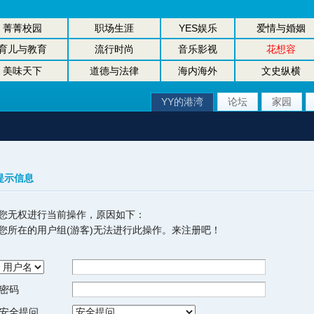
菁菁校园
职场生涯
YES娱乐
爱情与婚姻
育儿与教育
流行时尚
音乐影视
花想容
美味天下
道德与法律
海内海外
文史纵横
YY的港湾
论坛
家园
提示信息
您无权进行当前操作，原因如下：
您所在的用户组(游客)无法进行此操作。来注册吧！
密码
安全提问