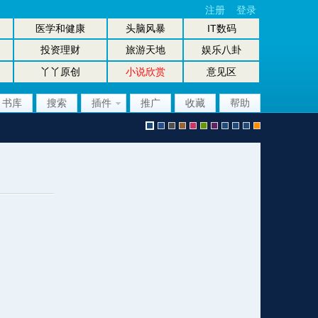
注册
登录
医学和健康
头脑风暴
IT数码
投资理财
旅游天地
娱乐八卦
丫丫原创
小说欣赏
意见区
书库
搜索
插件
推广
收藏
帮助
默
b
g
b
p
g
p
股
放
股
手
认
l
r
r
i
r
u
坛
大
坛
机
风
u
a
o
n
e
r
风
镜
办
版