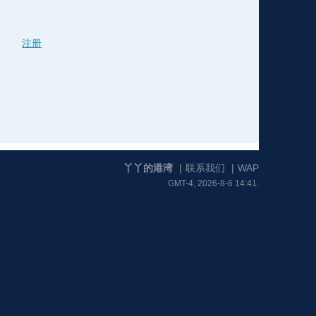
注册
格
e
y
w
k
e
p
格
版
公
n
n
l
室
丫丫的港湾
|
联系我们
|
WAP
GMT-4, 2026-8-6 14:41.
e
版