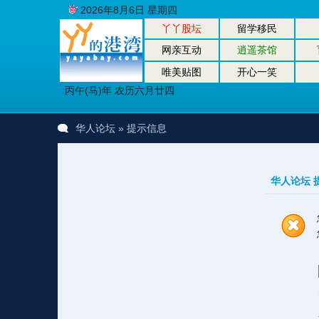
2026年8月6日 星期四
丫丫股坛
留学移民
网亲互动
逍遥茶馆
唯美贴图
开心一笑
丙午(马)年 农历六月廿四
华人论坛
» 提示信息
华人论坛 