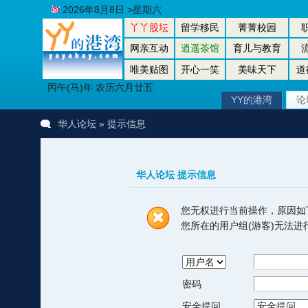
2026年8月8日 >星期六
丫丫股坛
留学移民
菁菁校园
网亲互动
逍遥茶馆
育儿与教育
唯美贴图
开心一笑
美味天下
道
丙午(马)年 农历六月廿五
YY的港湾
论
华人论坛
» 提示信息
华人论坛 提示信息
您无权进行当前操作，原因如
您所在的用户组(游客)无法
密码
安全提问