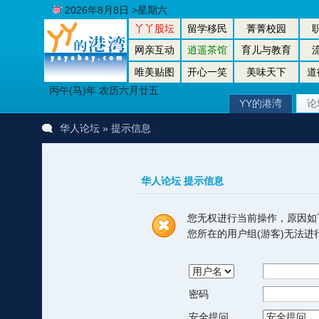
2026年8月8日 >星期六
丫丫股坛
留学移民
菁菁校园
网亲互动
逍遥茶馆
育儿与教育
唯美贴图
开心一笑
美味天下
道
丙午(马)年 农历六月廿五
YY的港湾
论
华人论坛
» 提示信息
华人论坛 提示信息
您无权进行当前操作，原因如
您所在的用户组(游客)无法
密码
安全提问