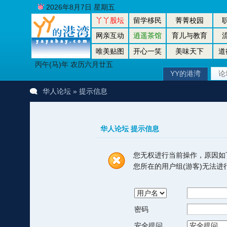
2026年8月7日 星期五
丫丫股坛
留学移民
菁菁校园
网亲互动
逍遥茶馆
育儿与教育
唯美贴图
开心一笑
美味天下
道
丙午(马)年 农历六月廿五
YY的港湾
论
华人论坛
» 提示信息
华人论坛 提示信息
您无权进行当前操作，原因如
您所在的用户组(游客)无法
密码
安全提问