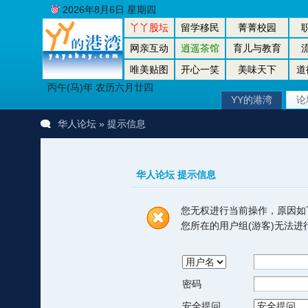
2026年8月6日 星期四
丫丫股坛
留学移民
菁菁校园
网亲互动
逍遥茶馆
育儿与教育
唯美贴图
开心一笑
美味天下
道
丙午(马)年 农历六月廿四
YY的港湾
论
华人论坛
» 提示信息
华人论坛 提示信息
您无权进行当前操作，原因如
您所在的用户组(游客)无法
密码
安全提问