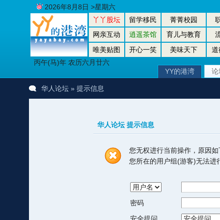
2026年8月8日 >星期六
丫丫股坛
留学移民
菁菁校园
网亲互动
逍遥茶馆
育儿与教育
唯美贴图
开心一笑
美味天下
道
丙午(马)年 农历六月廿六
YY的港湾
论
华人论坛
» 提示信息
华人论坛 提示信息
您无权进行当前操作，原因如
您所在的用户组(游客)无法
密码
安全提问