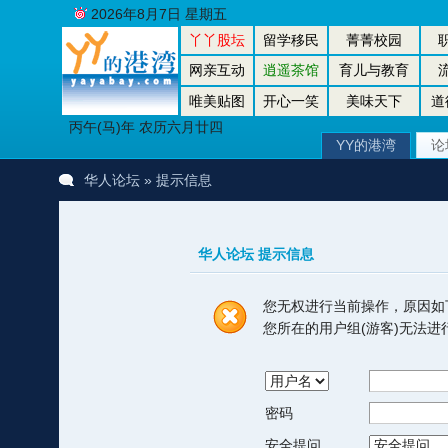
2026年8月7日 星期五
丫丫股坛
留学移民
菁菁校园
网亲互动
逍遥茶馆
育儿与教育
唯美贴图
开心一笑
美味天下
道
丙午(马)年 农历六月廿四
YY的港湾
论
华人论坛
» 提示信息
华人论坛 提示信息
您无权进行当前操作，原因如
您所在的用户组(游客)无法
密码
安全提问