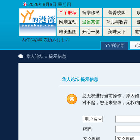
2026年8月6日 星期四
丫丫股坛
留学移民
菁菁校园
网亲互动
逍遥茶馆
育儿与教育
唯美贴图
开心一笑
美味天下
道
丙午(马)年 农历六月廿四
YY的港湾
论
华人论坛
» 提示信息
华人论坛 提示信息
您无权进行当前操作，原因如
对不起，您还未登录，无权访
密码
安全提问