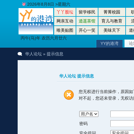
2026年8月8日 >星期六
丫丫股坛
留学移民
菁菁校园
网亲互动
逍遥茶馆
育儿与教育
唯美贴图
开心一笑
美味天下
道
丙午(马)年 农历六月廿六
YY的港湾
论
华人论坛
» 提示信息
华人论坛 提示信息
您无权进行当前操作，原因如
对不起，您还未登录，无权访
密码
安全提问