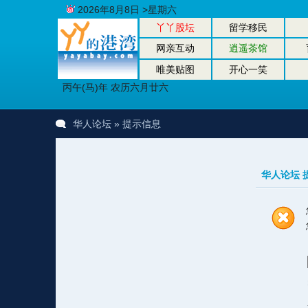
2026年8月8日 >星期六
丫丫股坛
留学移民
网亲互动
逍遥茶馆
唯美贴图
开心一笑
丙午(马)年 农历六月廿六
华人论坛
» 提示信息
华人论坛 