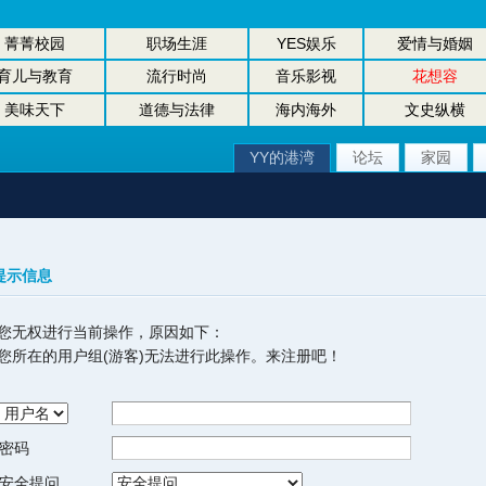
菁菁校园
职场生涯
YES娱乐
爱情与婚姻
育儿与教育
流行时尚
音乐影视
花想容
美味天下
道德与法律
海内海外
文史纵横
YY的港湾
论坛
家园
提示信息
您无权进行当前操作，原因如下：
您所在的用户组(游客)无法进行此操作。来注册吧！
密码
安全提问