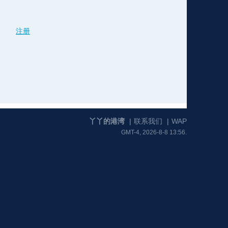
注册
格
e
y
w
k
e
p
格
版
公
n
n
l
室
丫丫的港湾
|
联系我们
|
WAP
GMT-4, 2026-8-8 13:56.
e
版