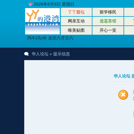
2026年8月9日 星期日
丫丫股坛
留学移民
网亲互动
逍遥茶馆
唯美贴图
开心一笑
丙午(马)年 农历六月廿六
华人论坛
» 提示信息
华人论坛 