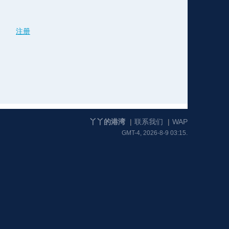
注册
格
e
y
w
k
e
p
格
版
公
n
n
l
室
丫丫的港湾
|
联系我们
|
WAP
GMT-4, 2026-8-9 03:15.
e
版