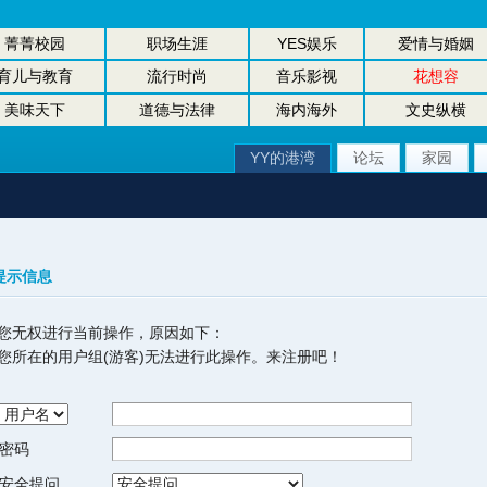
菁菁校园
职场生涯
YES娱乐
爱情与婚姻
育儿与教育
流行时尚
音乐影视
花想容
美味天下
道德与法律
海内海外
文史纵横
YY的港湾
论坛
家园
提示信息
您无权进行当前操作，原因如下：
您所在的用户组(游客)无法进行此操作。来注册吧！
密码
安全提问