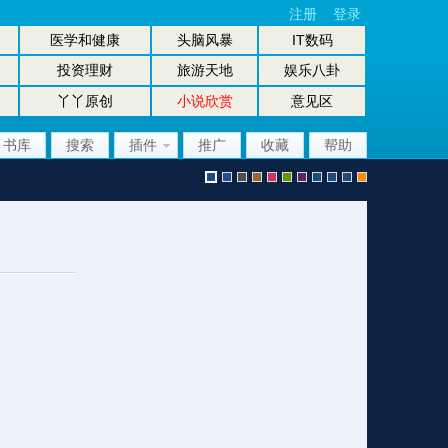
注册
登录
医学和健康
头脑风暴
IT数码
投资理财
旅游天地
娱乐八卦
丫丫原创
小说欣赏
意见区
书库
搜索
插件
推广
收藏
帮助
默
b
g
b
p
g
p
股
放
股
手
认
l
r
r
i
r
u
坛
大
坛
机
风
u
a
o
n
e
r
风
镜
办
版