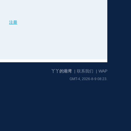
格
e
y
w
k
e
p
格
版
公
注册
n
n
l
室
丫丫的港湾
|
联系我们
|
WAP
GMT-4, 2026-8-9 08:23.
e
版