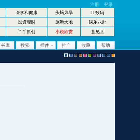
注册
登录
医学和健康
头脑风暴
IT数码
投资理财
旅游天地
娱乐八卦
丫丫原创
小说欣赏
意见区
书库
搜索
插件
推广
收藏
帮助
默
b
g
b
p
g
p
股
放
股
手
认
l
r
r
i
r
u
坛
大
坛
机
风
u
a
o
n
e
r
风
镜
办
版