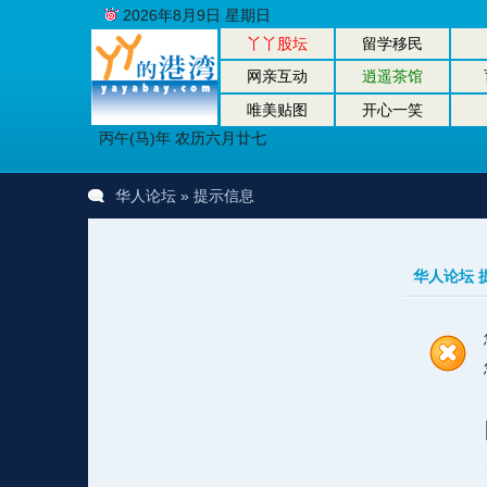
2026年8月9日 星期日
丫丫股坛
留学移民
网亲互动
逍遥茶馆
唯美贴图
开心一笑
丙午(马)年 农历六月廿七
华人论坛
» 提示信息
华人论坛 