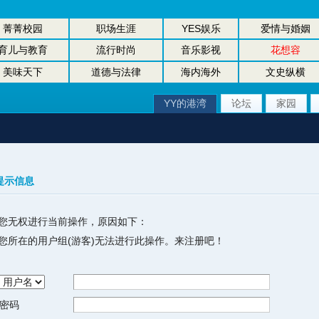
菁菁校园
职场生涯
YES娱乐
爱情与婚姻
育儿与教育
流行时尚
音乐影视
花想容
美味天下
道德与法律
海内海外
文史纵横
YY的港湾
论坛
家园
提示信息
您无权进行当前操作，原因如下：
您所在的用户组(游客)无法进行此操作。来注册吧！
密码