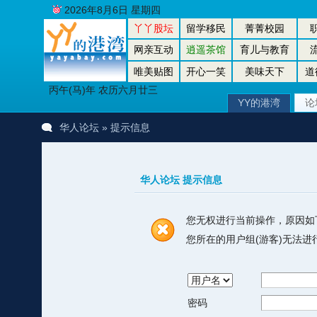
2026年8月6日 星期四
丫丫股坛
留学移民
菁菁校园
网亲互动
逍遥茶馆
育儿与教育
唯美贴图
开心一笑
美味天下
道
丙午(马)年 农历六月廿三
YY的港湾
论
华人论坛
» 提示信息
华人论坛 提示信息
您无权进行当前操作，原因如
您所在的用户组(游客)无法
密码