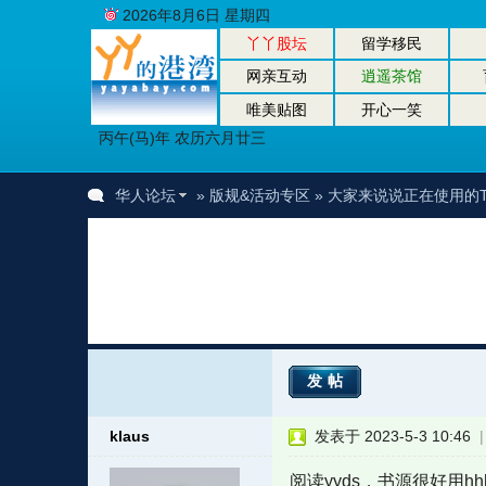
2026年8月6日 星期四
丫丫股坛
留学移民
网亲互动
逍遥茶馆
唯美贴图
开心一笑
丙午(马)年 农历六月廿三
华人论坛
»
版规&活动专区
» 大家来说说正在使用的
发帖
klaus
发表于 2023-5-3 10:46
阅读yyds，书源很好用hh