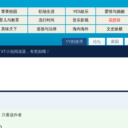
菁菁校园
职场生涯
YES娱乐
爱情与婚姻
育儿与教育
流行时尚
音乐影视
花想容
美味天下
道德与法律
海内海外
文史纵横
YY的港湾
论坛
家园
TXT小说阅读器，有奖励哦！
|
只看该作者
h