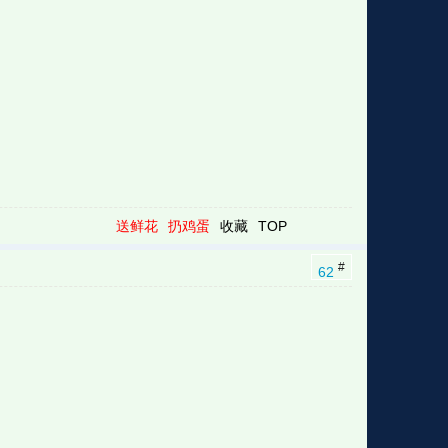
格
e
y
w
k
e
p
格
版
公
n
n
l
室
送鲜花
扔鸡蛋
收藏
TOP
#
62
e
版