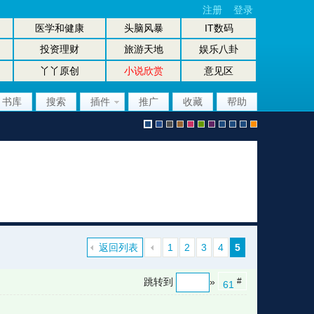
注册
登录
医学和健康
头脑风暴
IT数码
投资理财
旅游天地
娱乐八卦
丫丫原创
小说欣赏
意见区
书库
搜索
插件
推广
收藏
帮助
默
b
g
b
p
g
p
股
放
股
手
认
l
r
r
i
r
u
坛
大
坛
机
返回列表
1
2
3
4
5
跳转到
»
#
61
风
u
a
o
n
e
r
风
镜
办
版